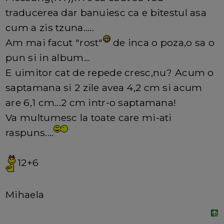
traducerea dar banuiesc ca e bitestul asa
cum a zis tzuna.....
Am mai facut "rost"
de inca o poza,o sa o
pun si in album...
E uimitor cat de repede cresc,nu? Acum o
saptamana si 2 zile avea 4,2 cm si acum
are 6,1 cm...2 cm intr-o saptamana!
Va multumesc la toate care mi-ati
raspuns....
12+6
Mihaela