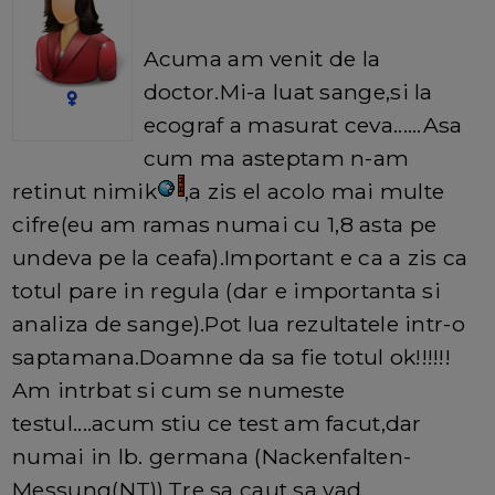
Acuma am venit de la
doctor.Mi-a luat sange,si la
ecograf a masurat ceva......Asa
cum ma asteptam n-am
retinut nimik
,a zis el acolo mai multe
cifre(eu am ramas numai cu 1,8 asta pe
undeva pe la ceafa).Important e ca a zis ca
totul pare in regula (dar e importanta si
analiza de sange).Pot lua rezultatele intr-o
saptamana.Doamne da sa fie totul ok!!!!!!
Am intrbat si cum se numeste
testul....acum stiu ce test am facut,dar
numai in lb. germana (Nackenfalten-
Messung(NT)).Tre sa caut sa vad