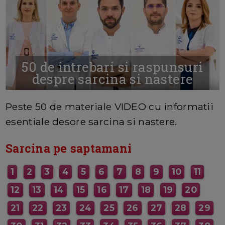
50 de intrebari si raspunsuri
despre sarcina si nastere
MAI MULTE INFORMATII AICI
Peste 50 de materiale VIDEO cu informatii
esentiale desore sarcina si nastere.
Sarcina pe saptamani
1
2
3
4
5
6
7
8
9
10
11
12
13
14
15
16
17
18
19
20
21
22
23
24
25
26
27
28
29