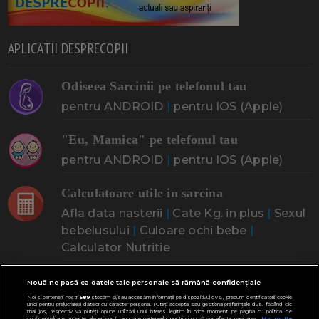
APLICATII DESPRECOPII
Odiseea Sarcinii pe telefonul tau
pentru ANDROID
|
pentru IOS (Apple)
"Eu, Mamica" pe telefonul tau
pentru ANDROID
|
pentru IOS (Apple)
Calculatoare utile in sarcina
Afla data nasterii
|
Cate Kg. in plus
|
Sexul
bebelusului
|
Culoare ochi bebe
|
Calculator Nutritie
CINE ESTI? CE CAUTI?
Nouă ne pasă ca datele tale personale să rămână confidențiale
Noi și partenerii noștri
589
stocăm și/sau accesăm informații pe dispozitivul dvs., precum identificatorii cookie
unici pentru prelucrarea datelor cu caracter personal. Puteți accepta sau gestiona preferințele dvs. făcând clic
mai jos, respectiv vă puteți opune utilizării unui interes legitim în orice moment pe pagina cu politica de
confidențialitate. Aceste alegeri vor fi raportate partenerilor noștri și nu vă vor afecta navigarea.
Mai multe