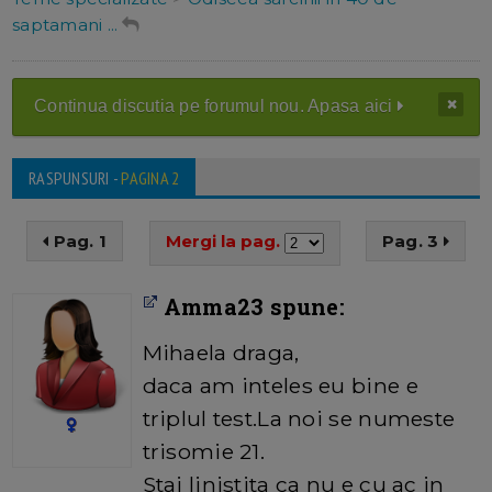
saptamani ...
Continua discutia pe forumul nou. Apasa aici
RASPUNSURI -
PAGINA 2
Pag. 1
Mergi la pag.
Pag. 3
Amma23 spune:
Mihaela draga,
daca am inteles eu bine e
triplul test.La noi se numeste
trisomie 21.
Stai linistita ca nu e cu ac in