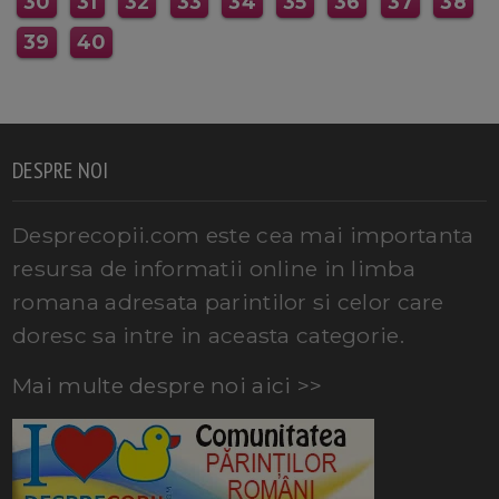
30
31
32
33
34
35
36
37
38
39
40
DESPRE NOI
Desprecopii.com este cea mai importanta
resursa de informatii online in limba
romana adresata parintilor si celor care
doresc sa intre in aceasta categorie.
Mai multe despre noi aici >>