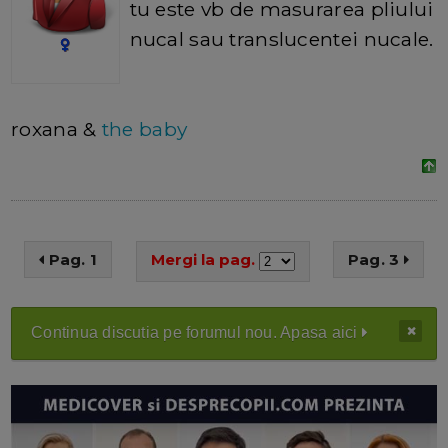
tu este vb de masurarea pliului
nucal sau translucentei nucale.
roxana &
the baby
Pag. 1
Mergi la pag.
Pag. 3
Continua discutia pe forumul nou. Apasa aici