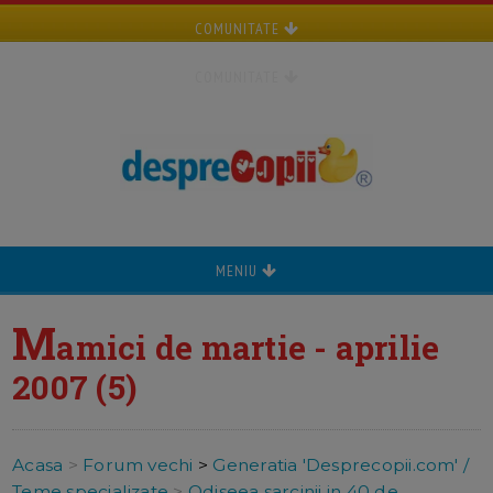
COMUNITATE
COMUNITATE
MENIU
M
amici de martie - aprilie
2007 (5)
Acasa
>
Forum vechi
>
Generatia 'Desprecopii.com' /
Teme specializate
>
Odiseea sarcinii in 40 de