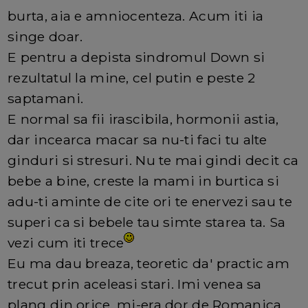
burta, aia e amniocenteza. Acum iti ia
singe doar.
E pentru a depista sindromul Down si
rezultatul la mine, cel putin e peste 2
saptamani.
E normal sa fii irascibila, hormonii astia,
dar incearca macar sa nu-ti faci tu alte
ginduri si stresuri. Nu te mai gindi decit ca
bebe a bine, creste la mami in burtica si
adu-ti aminte de cite ori te enervezi sau te
superi ca si bebele tau simte starea ta. Sa
vezi cum iti trece
Eu ma dau breaza, teoretic da' practic am
trecut prin aceleasi stari. Imi venea sa
plang din orice, mi-era dor de Romanica