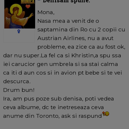
Denisam spune:
Mona,
Nasa mea a venit de o
saptamina din Ro cu 2 copii cu
Austrian Airlines, nu a avut
probleme, ea zice ca au fost ok,
dar nu super.La fel ca si Khristin,a spu ssa
iei carucior gen umbrela si sa stai calma
ca iti d aun cos si in avion pt bebe si te vei
descurca.
Drum bun!
Ira, am pus poze sub denisa, poti vedea
ceva albume, dc te inetreseaza ceva
anume din Toronto, ask si raspund