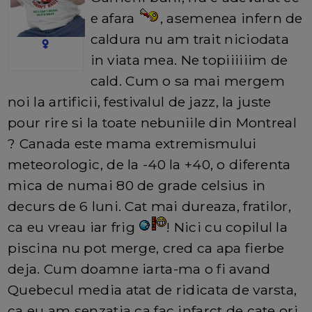
e afara
, asemenea infern de
caldura nu am trait niciodata
in viata mea. Ne topiiiiiim de
cald. Cum o sa mai mergem
noi la artificii, festivalul de jazz, la juste
pour rire si la toate nebuniile din Montreal
? Canada este mama extremismului
meteorologic, de la -40 la +40, o diferenta
mica de numai 80 de grade celsius in
decurs de 6 luni. Cat mai dureaza, fratilor,
ca eu vreau iar frig
! Nici cu copilul la
piscina nu pot merge, cred ca apa fierbe
deja. Cum doamne iarta-ma o fi avand
Quebecul media atat de ridicata de varsta,
ca eu am senzatia ca fac infarct de cate ori