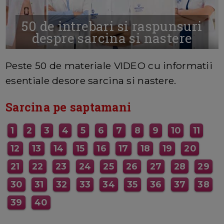
50 de intrebari si raspunsuri
despre sarcina si nastere
MAI MULTE INFORMATII AICI
Peste 50 de materiale VIDEO cu informatii
esentiale desore sarcina si nastere.
Sarcina pe saptamani
1
2
3
4
5
6
7
8
9
10
11
12
13
14
15
16
17
18
19
20
21
22
23
24
25
26
27
28
29
30
31
32
33
34
35
36
37
38
39
40