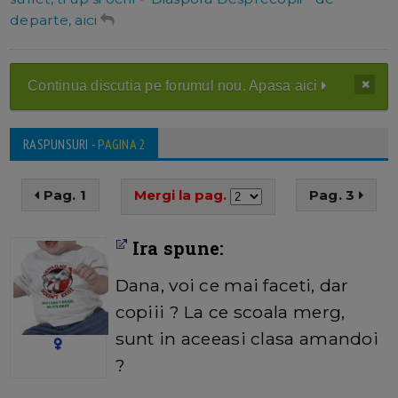
departe, aici
Continua discutia pe forumul nou. Apasa aici
RASPUNSURI -
PAGINA 2
Pag. 1
Mergi la pag.
Pag. 3
Ira spune:
Dana, voi ce mai faceti, dar
copiii ? La ce scoala merg,
sunt in aceeasi clasa amandoi
?