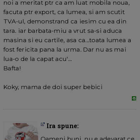
noi a meritat ptr ca am luat mobila noua,
facuta ptr export, ca lumea, si am scutit
TVA-ul, demonstrand ca iesim cu ea din
tara. iar barbata-miu a vrut sa-si aduca
masina si eu cartile, asa ca...toata lumea a
fost fericita pana la urma. Dar nu as mai
lua-o de la capat acu'...
Bafta!
Koky, mama de doi super bebici
Ira spune:
Oameni buni, nu e adevarat ce