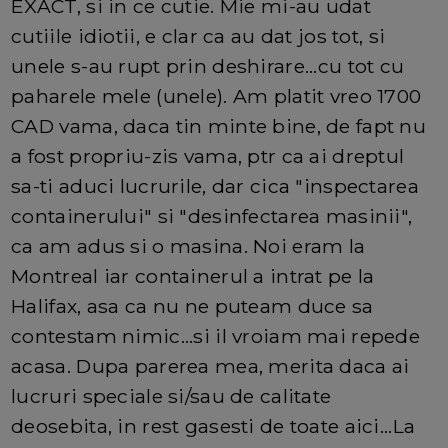
EXACT, si in ce cutie. Mie mi-au udat
cutiile idiotii, e clar ca au dat jos tot, si
unele s-au rupt prin deshirare...cu tot cu
paharele mele (unele). Am platit vreo 1700
CAD vama, daca tin minte bine, de fapt nu
a fost propriu-zis vama, ptr ca ai dreptul
sa-ti aduci lucrurile, dar cica "inspectarea
containerului" si "desinfectarea masinii",
ca am adus si o masina. Noi eram la
Montreal iar containerul a intrat pe la
Halifax, asa ca nu ne puteam duce sa
contestam nimic...si il vroiam mai repede
acasa. Dupa parerea mea, merita daca ai
lucruri speciale si/sau de calitate
deosebita, in rest gasesti de toate aici...La