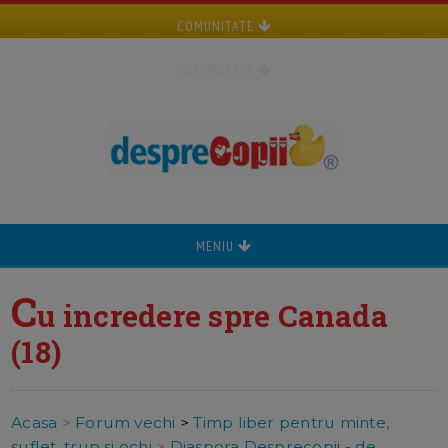
COMUNITATE
COMUNITATE
MENIU
C
u incredere spre Canada
(18)
Acasa
>
Forum vechi
>
Timp liber pentru minte,
suflet, trup si ochi
>
Diaspora Desprecopii - de