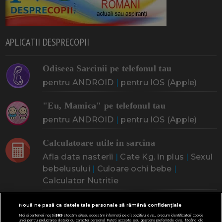
APLICATII DESPRECOPII
Odiseea Sarcinii pe telefonul tau
pentru ANDROID
|
pentru IOS (Apple)
"Eu, Mamica" pe telefonul tau
pentru ANDROID
|
pentru IOS (Apple)
Calculatoare utile in sarcina
Afla data nasterii
|
Cate Kg. in plus
|
Sexul
bebelusului
|
Culoare ochi bebe
|
Calculator Nutritie
CINE ESTI? CE CAUTI?
Nouă ne pasă ca datele tale personale să rămână confidențiale
Noi și partenerii noștri
589
stocăm și/sau accesăm informații pe dispozitivul dvs., precum identificatorii cookie
unici pentru prelucrarea datelor cu caracter personal. Puteți accepta sau gestiona preferințele dvs. făcând clic