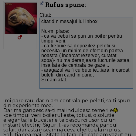
Rufus spune:
Citat:
citat din mesajul lui inbox
Nu-mi place:
- ca va trebui sa pun un boiler pentru
timpul verii,
- ca trebuie sa depozitez peletii si
necesita un minim de efort din partea
noastra ( incarcat rezervor, curatat
soba)- nu ma deranjeaza lucrurile astea,
insa fata de centrala pe gaze...
- aragazul va fi cu butelie...iara, incarcat
butelii din cand in cand,
Si cam atat.
Imi pare rau, dar n-am centrala pe peleti, sa-ti spun
din experienta mea.
Dar ma gandesc sa-ti mai indulcesc temerile
-pe timpul verii boilerul este, totusi, o solutie
eleganta; la bucatarie te descurci usor cu un
instant electric. Sigur, ti-as recomanda panoul
solar...dar asta inseamna ceva cheltuiala in plus.
Solutia cea mai uzitata la tara, din cate am vazut eu,