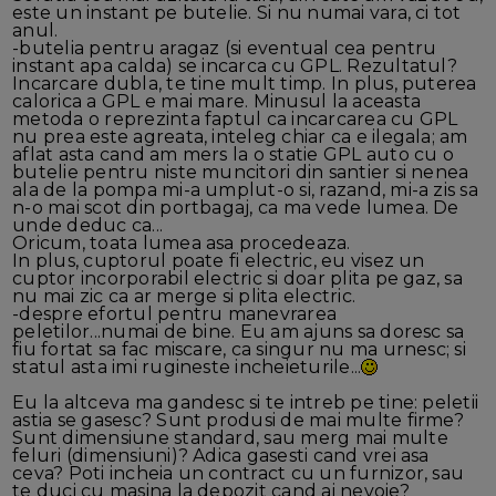
este un instant pe butelie. Si nu numai vara, ci tot
anul.
-butelia pentru aragaz (si eventual cea pentru
instant apa calda) se incarca cu GPL. Rezultatul?
Incarcare dubla, te tine mult timp. In plus, puterea
calorica a GPL e mai mare. Minusul la aceasta
metoda o reprezinta faptul ca incarcarea cu GPL
nu prea este agreata, inteleg chiar ca e ilegala; am
aflat asta cand am mers la o statie GPL auto cu o
butelie pentru niste muncitori din santier si nenea
ala de la pompa mi-a umplut-o si, razand, mi-a zis sa
n-o mai scot din portbagaj, ca ma vede lumea. De
unde deduc ca...
Oricum, toata lumea asa procedeaza.
In plus, cuptorul poate fi electric, eu visez un
cuptor incorporabil electric si doar plita pe gaz, sa
nu mai zic ca ar merge si plita electric.
-despre efortul pentru manevrarea
peletilor...numai de bine. Eu am ajuns sa doresc sa
fiu fortat sa fac miscare, ca singur nu ma urnesc; si
statul asta imi rugineste incheieturile...
Eu la altceva ma gandesc si te intreb pe tine: peletii
astia se gasesc? Sunt produsi de mai multe firme?
Sunt dimensiune standard, sau merg mai multe
feluri (dimensiuni)? Adica gasesti cand vrei asa
ceva? Poti incheia un contract cu un furnizor, sau
te duci cu masina la depozit cand ai nevoie?