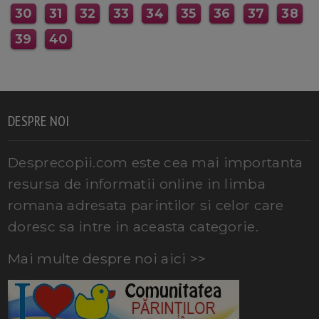
30
31
32
33
34
35
36
37
38
39
40
DESPRE NOI
Desprecopii.com este cea mai importanta
resursa de informatii online in limba
romana adresata parintilor si celor care
doresc sa intre in aceasta categorie.
Mai multe despre noi aici >>