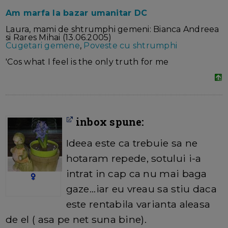
Am marfa la bazar umanitar DC
Laura, mami de shtrumphi gemeni: Bianca Andreea
si Rares Mihai (13.06.2005)
Cugetari gemene
,
Poveste cu shtrumphi
'Cos what I feel is the only truth for me
inbox spune:
Ideea este ca trebuie sa ne
hotaram repede, sotului i-a
intrat in cap ca nu mai baga
gaze...iar eu vreau sa stiu daca
este rentabila varianta aleasa
de el ( asa pe net suna bine).