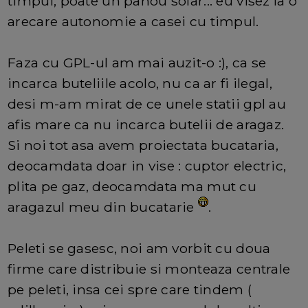
timpul, poate un panou solar... eu visez la o
arecare autonomie a casei cu timpul.
Faza cu GPL-ul am mai auzit-o :), ca se
incarca buteliile acolo, nu ca ar fi ilegal,
desi m-am mirat de ce unele statii gpl au
afis mare ca nu incarca butelii de aragaz.
Si noi tot asa avem proiectata bucataria,
deocamdata doar in vise : cuptor electric,
plita pe gaz, deocamdata ma mut cu
aragazul meu din bucatarie
.
Peleti se gasesc, noi am vorbit cu doua
firme care distribuie si monteaza centrale
pe peleti, insa cei spre care tindem (