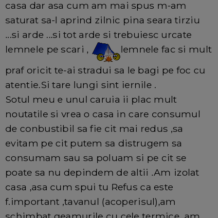
casa dar asa cum am mai spus m-am
saturat sa-l aprind zilnic pina seara tirziu
...si arde ...si tot arde si trebuiesc urcate
lemnele pe scari ,
lemnele fac si mult
praf oricit te-ai stradui sa le bagi pe foc cu
atentie.Si tare lungi sint iernile .
Sotul meu e unul caruia ii plac mult
noutatile si vrea o casa in care consumul
de conbustibil sa fie cit mai redus ,sa
evitam pe cit putem sa distrugem sa
consumam sau sa poluam si pe cit se
poate sa nu depindem de altii .Am izolat
casa ,asa cum spui tu Refus ca este
f.important ,tavanul (acoperisul),am
schimbat geamurile cu cele termice ,am