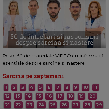
50 de intrebari si raspunsuri
despre sarcina si nastere
MAI MULTE INFORMATII AICI
Peste 50 de materiale VIDEO cu informatii
esentiale desore sarcina si nastere.
Sarcina pe saptamani
1
2
3
4
5
6
7
8
9
10
11
12
13
14
15
16
17
18
19
20
21
22
23
24
25
26
27
28
29