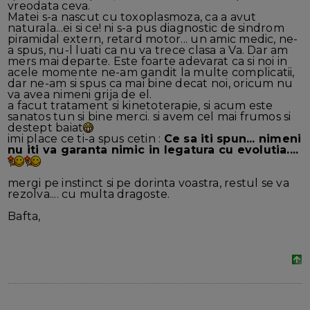
vreodata ceva.
Matei s-a nascut cu toxoplasmoza, ca a avut
naturala...ei si ce! ni s-a pus diagnostic de sindrom
piramidal extern, retard motor... un amic medic, ne-
a spus, nu-l luati ca nu va trece clasa a Va. Dar am
mers mai departe. Este foarte adevarat ca si noi in
acele momente ne-am gandit la multe complicatii,
dar ne-am si spus ca mai bine decat noi, oricum nu
va avea nimeni grija de el.
a facut tratament si kinetoterapie, si acum este
sanatos tun si bine merci. si avem cel mai frumos si
destept baiat
imi place ce ti-a spus cetin :
Ce sa iti spun... nimeni
nu iti va garanta nimic in legatura cu evolutia....
mergi pe instinct si pe dorinta voastra, restul se va
rezolva.... cu multa dragoste.
Bafta,