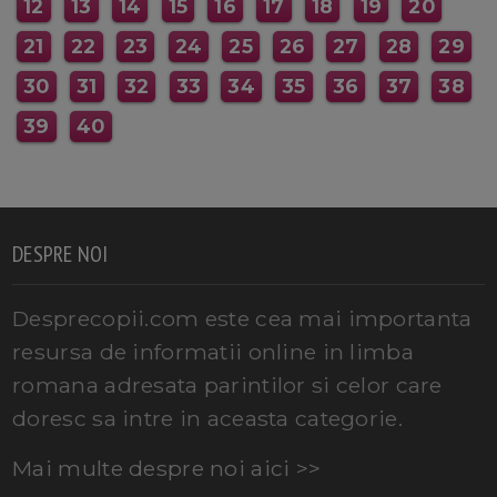
12
13
14
15
16
17
18
19
20
21
22
23
24
25
26
27
28
29
30
31
32
33
34
35
36
37
38
39
40
DESPRE NOI
Desprecopii.com este cea mai importanta
resursa de informatii online in limba
romana adresata parintilor si celor care
doresc sa intre in aceasta categorie.
Mai multe despre noi aici >>