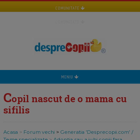
COMUNITATE
COMUNITATE
MENIU
C
opil nascut de o mama cu
sifilis
Acasa
>
Forum vechi
>
Generatia 'Desprecopii.com' /
Teme specializate
>
Adoptia sau a iubi copiii fara