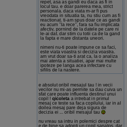
repet, asa as gandi eu daca as fi in
locul tau. e doar parerea mea, strict
personala. daca viata m-ar fi pus
vreodata in situatia ta, nu stiu cum as fi
reactionat. ti-am spus doar ce as gandi
eu acum "la rece", fara sa fiu implicata
afectiv, pornind de la datele pe care ni
le-ai dat. dar stim cu totii ca de la gand
la fapta e mare distanta uneori.
nimeni nu-ti poate impune ce sa faci,
este viata voastra si decizia voastra.
am vrut doar sa-ti arat ca, la o analiza
mai atenta a situatiei, apar mai multe
ipoteze pe langa acea infectare cu
sifilis de la nastere.
e absolut oribil mesajul tau ! in vecii
vecilor nu mi-as permite sa dau cuiva un
sfat care poate influenta destinul unui
copil !
qicoleta
a intrebat in primul
mesaj ce teste sa faca copilului, iar in al
doilea mesaj pare deja sigura de
decizia ei ... oribil mesajul tau
nu vreau sa intru in polemici despre cat
e de bine sa adopti un copil sanatos, dar