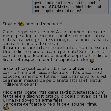
gestul tau de a incerca sa-i schimbi
parerea
ACUM
si sa schimbi destinul
unui copil e absolut odios!
Sibylle,
pentru franchete!
Corina, repet si eu ce-a zis Asi...in momentul in care
mergi pe adoptie, nici nu-ti poate trece prin cap ca
naturala a avut grija de sarcina, ca s-a hranit sanatos
sau ca n-a facut alte chestii.
Iti asumi, fiecare in functie de limite, anumite riscuri.
Unele dintre noi si le asuma pe toate! Sunt mamici
care din capul locului au adoptat copii cu handicap.
Si am tot respectul pentru capacitatea lor
Si daca ti-ai gasit copilul, dar acela
al tau
in nici un
caz nu-l mai poti lasa...si daca are HIV si daca are 3
capete si 5 membre tot nu-l lasi! Esti mama lui si esti
cea mai in masura de pe planeta asta sa-i fi alaturi
indiferent ce ar fi
!
gicoletta
, poate intra
dana
sa-ti povesteasca cum
fetita ei era diagnosticata cu o boala grava si pana la
urma s-a dovedit alarma falsa.
Gandeste-te foarte bine si fa ce-ti spune inima.