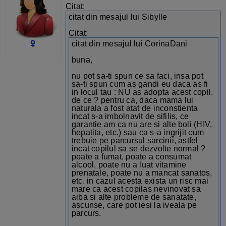
Citat:
citat din mesajul lui Sibylle
Citat:
citat din mesajul lui CorinaDani
buna,
nu pot sa-ti spun ce sa faci, insa pot
sa-ti spun cum as gandi eu daca as fi
in locul tau : NU as adopta acest copil.
de ce ? pentru ca, daca mama lui
naturala a fost atat de inconstienta
incat s-a imbolnavit de sifilis, ce
garantie am ca nu are si alte boli (HIV,
hepatita, etc.) sau ca s-a ingrijit cum
trebuie pe parcursul sarcinii, astfel
incat copilul sa se dezvolte normal ?
poate a fumat, poate a consumat
alcool, poate nu a luat vitamine
prenatale, poate nu a mancat sanatos,
etc. in cazul acesta exista un risc mai
mare ca acest copilas nevinovat sa
aiba si alte probleme de sanatate,
ascunse, care pot iesi la iveala pe
parcurs.