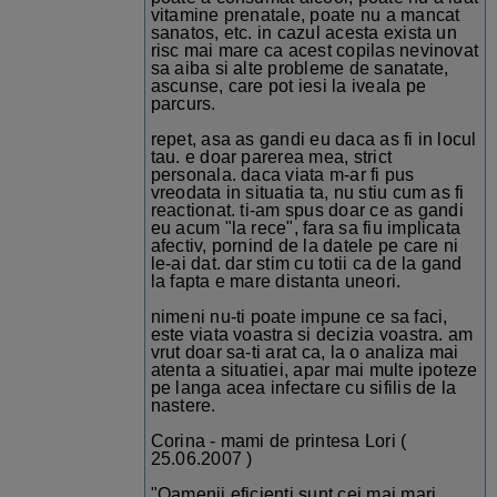
vitamine prenatale, poate nu a mancat
sanatos, etc. in cazul acesta exista un
risc mai mare ca acest copilas nevinovat
sa aiba si alte probleme de sanatate,
ascunse, care pot iesi la iveala pe
parcurs.
repet, asa as gandi eu daca as fi in locul
tau. e doar parerea mea, strict
personala. daca viata m-ar fi pus
vreodata in situatia ta, nu stiu cum as fi
reactionat. ti-am spus doar ce as gandi
eu acum "la rece", fara sa fiu implicata
afectiv, pornind de la datele pe care ni
le-ai dat. dar stim cu totii ca de la gand
la fapta e mare distanta uneori.
nimeni nu-ti poate impune ce sa faci,
este viata voastra si decizia voastra. am
vrut doar sa-ti arat ca, la o analiza mai
atenta a situatiei, apar mai multe ipoteze
pe langa acea infectare cu sifilis de la
nastere.
Corina - mami de printesa Lori (
25.06.2007 )
"Oamenii eficienti sunt cei mai mari