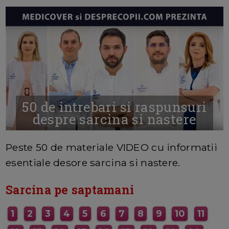
50 de intrebari si raspunsuri
despre sarcina si nastere
MAI MULTE INFORMATII AICI
Peste 50 de materiale VIDEO cu informatii
esentiale desore sarcina si nastere.
Sarcina pe saptamani
1
2
3
4
5
6
7
8
9
10
11