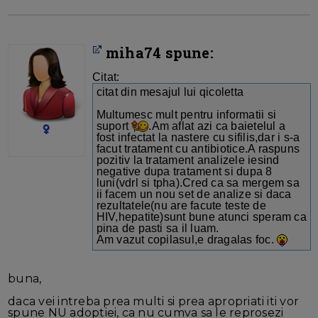
miha74 spune:
Citat:
citat din mesajul lui qicoletta
Multumesc mult pentru informatii si
suport
.Am aflat azi ca baietelul a
fost infectat la nastere cu sifilis,dar i s-a
facut tratament cu antibiotice.A raspuns
pozitiv la tratament analizele iesind
negative dupa tratament si dupa 8
luni(vdrl si tpha).Cred ca sa mergem sa
ii facem un nou set de analize si daca
rezultatele(nu are facute teste de
HIV,hepatite)sunt bune atunci speram ca
pina de pasti sa il luam.
Am vazut copilasul,e dragalas foc.
buna,
daca vei intreba prea multi si prea apropriati iti vor
spune NU adoptiei, ca nu cumva sa le reprosezi