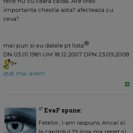
rece nu cu ceara calda. Are vreo
importanta chestia asta? afecteaza cu
ceva?
mai pun si eu datele pt lista
DN 03.01.1981 UM 18.12.2007 DPN 23.09.2008
9+
atat mai avem
EvaF spune:
Fetelor, i-am raspuns Ancai si
la capitolul 19 insa ma repet si