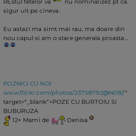
REstul fetelor va
nu nominalizez pt ca
sigur uit pe cineva.
Eu astazi ma simt mai rau, ma doare din
nou capul si am o stare generala proasta...
POZNICI CU NOI
www.flickr.com/photos/23758792@N08//
"
target="_blank">POZE CU BURTOIU SI
BUBURUZA
12+ Mami de
Denisa