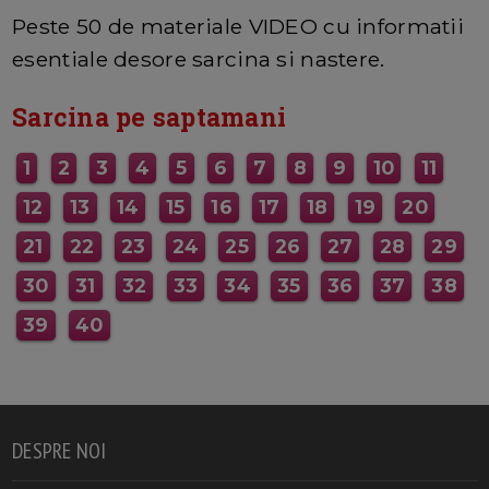
MAI MULTE INFORMATII AICI
Peste 50 de materiale VIDEO cu informatii
esentiale desore sarcina si nastere.
Sarcina pe saptamani
1
2
3
4
5
6
7
8
9
10
11
12
13
14
15
16
17
18
19
20
21
22
23
24
25
26
27
28
29
30
31
32
33
34
35
36
37
38
39
40
DESPRE NOI