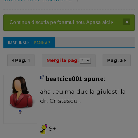
Continua discutia pe forumul nou. Apasa aici
RASPUNSURI -
PAGINA 2
Pag. 1
Mergi la pag.
Pag. 3
beatrice001 spune:
aha , eu ma duc la giulesti la
dr. Cristescu .
9+