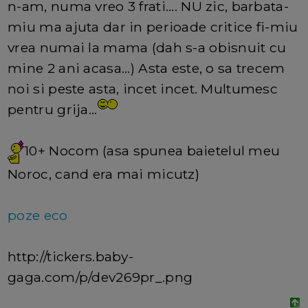
n-am, numa vreo 3 frati.... NU zic, barbata-
miu ma ajuta dar in perioade critice fi-miu
vrea numai la mama (dah s-a obisnuit cu
mine 2 ani acasa...) Asta este, o sa trecem
noi si peste asta, incet incet. Multumesc
pentru grija...
10+ Nocom (asa spunea baietelul meu
Noroc, cand era mai micutz)
poze
eco
http://tickers.baby-
gaga.com/p/dev269pr_.png