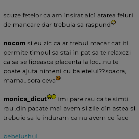
scuze fetelor ca am insirat aici atatea feluri
de mancare dar trebuia sa raspund
nocom
si eu zic ca ar trebui macar cat iti
permite timpul sa stai in pat sa te relaxezi
ca sa se lipeasca placenta la loc...nu te
poate ajuta nimeni cu baietelul??soacra,
mama...sora ceva
monica_dicut
imi pare rau ca te simti
rau..din pacate mai avem si zile din astea si
trebuie sa le induram ca nu avem ce face
bebelushul