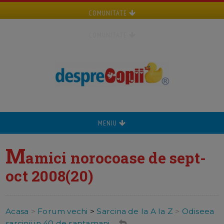
COMUNITATE
COMUNITATE
MENIU
M
amici norocoase de sept-
oct 2008(20)
Acasa
>
Forum vechi
>
Sarcina de la A la Z
>
Odiseea
sarcinii in 40 de saptamani ...