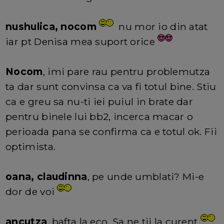
nushulica, nocom
nu mor io din atat
iar pt Denisa mea suport orice
Nocom
, imi pare rau pentru problemutza
ta dar sunt convinsa ca va fi totul bine. Stiu
ca e greu sa nu-ti iei puiul in brate dar
pentru binele lui bb2, incerca macar o
perioada pana se confirma ca e totul ok. Fii
optimista.
oana, claudinna
, pe unde umblati? Mi-e
dor de voi
ancutza
, bafta la eco. Sa ne tii la curent