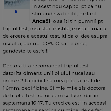
in acest nou capitol pt ca nu
stiu unde va fi citit, de fapt.
Anca81
, o sa iti tin pumnii pt
triplul test, insa stai linistita, exista o marja
de eroare a acestui test, iti da o idee asupra
riscului, dar nu 100%. O sa fie bine,
gandeste-te astfel!!!
Doctora ti-a recomandat triplul test
datorita dimensiunii pliului nucal sau
oricum? La bebelina mea pliul a iesit de
1,6mm, deci f bine. Si mie mi-a zis doctora
de triplul test -ca oricum se face- dar in
saptamana 16-17. Tu cred ca esti in aceeasi
saptamana de sarcina cu mine, de ce faci