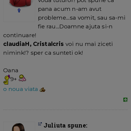
voua tuturor! pot spune ca
pana acum n-am avut
probleme...sa vomit, sau sa-mi
fie rau...Doamne ajuta si-n
continuare!
claudiaH, Cristalcris
voi nu mai ziceti
nimink!? sper ca sunteti ok!
Oana
9+
o noua viata
Juliuta spune: