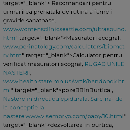
target="_blank"> Recomandari pentru
urmarirea prenatala de rutina a femeii
gravide sanatoase,
www.womensclinicseattle.com/ultrasound.
htm
" target="_blank">Masuratori ecograf,
www.perinatology.com/calculators/biomet
ry.htm
" target="_blank">Calculator pentru
verificat masuratori ecograf,
RUGACIUNILE
NASTERII
,
www.health.state.mn.us/wrtk/handbook.ht
ml
" target="_blank">pozeBBinBurtica ,
Nastere in direct cu epidurala
,
Sarcina- de
la conceptie la
nastere
,
www.visembryo.com/baby/10.html
"
target="_blank">dezvoltarea in burtica,