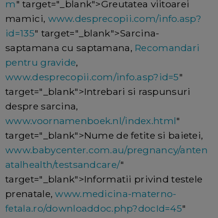
m
" target="_blank">Greutatea viitoarei
mamici,
www.desprecopii.com/info.asp?
id=135
" target="_blank">Sarcina-
saptamana cu saptamana,
Recomandari
pentru gravide
,
www.desprecopii.com/info.asp?id=5
"
target="_blank">Intrebari si raspunsuri
despre sarcina,
www.voornamenboek.nl/index.html
"
target="_blank">Nume de fetite si baietei,
www.babycenter.com.au/pregnancy/anten
atalhealth/testsandcare/
"
target="_blank">Informatii privind testele
prenatale,
www.medicina-materno-
fetala.ro/downloaddoc.php?docId=45
"