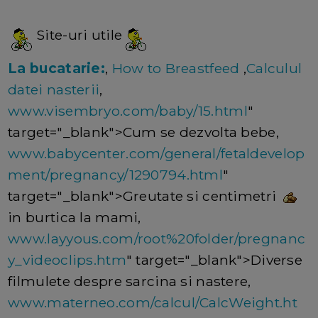
Site-uri utile
La bucatarie:
,
How to Breastfeed
,
Calculul
datei nasterii
,
www.visembryo.com/baby/15.html
"
target="_blank">Cum se dezvolta bebe,
www.babycenter.com/general/fetaldevelop
ment/pregnancy/1290794.html
"
target="_blank">Greutate si centimetri
in burtica la mami,
www.layyous.com/root%20folder/pregnanc
y_videoclips.htm
" target="_blank">Diverse
filmulete despre sarcina si nastere,
www.materneo.com/calcul/CalcWeight.ht