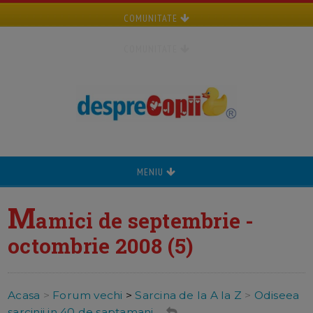
COMUNITATE
COMUNITATE
MENIU
M
amici de septembrie -
octombrie 2008 (5)
Acasa
>
Forum vechi
>
Sarcina de la A la Z
>
Odiseea
sarcinii in 40 de saptamani ...