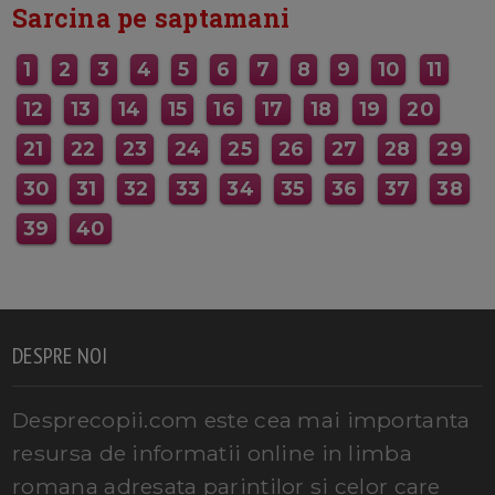
Sarcina pe saptamani
1
2
3
4
5
6
7
8
9
10
11
12
13
14
15
16
17
18
19
20
21
22
23
24
25
26
27
28
29
30
31
32
33
34
35
36
37
38
39
40
DESPRE NOI
Desprecopii.com este cea mai importanta
resursa de informatii online in limba
romana adresata parintilor si celor care