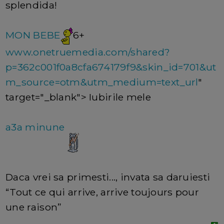
splendida!
MON BEBE
6+
www.onetruemedia.com/shared?
p=362c001f0a8cfa674179f9&skin_id=701&ut
m_source=otm&utm_medium=text_url
"
target="_blank"> Iubirile mele
a3a minune
Daca vrei sa primesti..., invata sa daruiesti
“Tout ce qui arrive, arrive toujours pour
une raison”