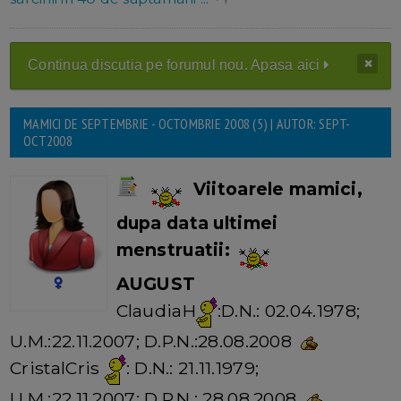
Continua discutia pe forumul nou. Apasa aici
MAMICI DE SEPTEMBRIE - OCTOMBRIE 2008 (5) | AUTOR: SEPT-
OCT2008
Viitoarele mamici,
dupa data ultimei
menstruatii:
AUGUST
ClaudiaH
:D.N.: 02.04.1978;
U.M.:22.11.2007; D.P.N.:28.08.2008
CristalCris
: D.N.: 21.11.1979;
U.M.:22.11.2007; D.P.N.: 28.08.2008