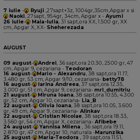
7 iulie
-
Ryuji
,27sapt+3z, 1004gr,35cm,Apgar x si
Naoki
, 27sapt, 954gr, 34cm, Apgar x -
Ayumi
26 iulie
-
Maia-Iulia
, 31 sapt,ora XX, 1.500 gr, XX
cm, Apgar X, XX-
Sheherezada
AUGUST
09 august
-
Andrei
, 36 sapt,ora 20.30, 2500 gr, 47
cm, Apgar 9, cezariana -
Teodoran
16 august
-
Mario - Alexandru
, 38 sapt,ora 11.17,
3.480 gr, 53 cm, Apgar 9/10, cezariana-
betty78
16 august
-
Iarina Andreea
, 37 sapt,ora 12.35,
3.000 gr, 51 cm, Apgar 9, cezariana-
mrl_dumitriu
21 august
-
Miruna Ioana
, 38 sapt,ora 10.55, 4.300
gr, 52 cm, Apgar 10, cezariana-
Lia_B
22 august
-
Olivia Ioana
, 38 sapt,ora 10.05, 3.600
gr, 49 cm, Apgar 9, cezariana-
Alinkav
22 august
-
Cristian Nicolae
, 38 sapt,ora 18.33,
3.560 gr, 54 cm, Apgar X, cezariana-
Afibebe
24 august
-
Yannisa Milena
, 36 sapt,ora 19.11,
2.870 gr, 47 cm, Apgar 10, naturala -
Marunzika
25 august
-
Maria-Teodora
, 39 sapt,ora 11.51,