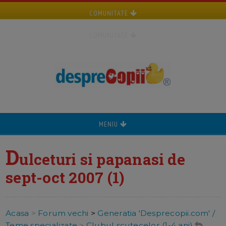
COMUNITATE
COMUNITATE
MENIU
D
ulceturi si papanasi de
sept-oct 2007 (1)
Acasa
>
Forum vechi
>
Generatia 'Desprecopii.com' /
Teme specializate
>
Clubul scutecelor (1-4 ani)