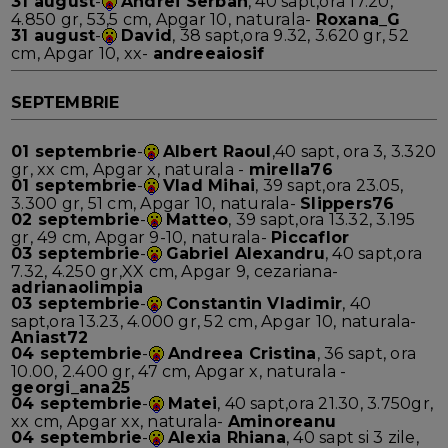
31 august
-
Andrei Serban
, 40 sapt,ora 17.20,
4.850 gr, 53,5 cm, Apgar 10, naturala-
Roxana_G
31 august
-
David
, 38 sapt,ora 9.32, 3.620 gr, 52
cm, Apgar 10, xx-
andreeaiosif
SEPTEMBRIE
01 septembrie
-
Albert Raoul
,40 sapt, ora 3, 3.320
gr, xx cm, Apgar x, naturala -
mirella76
01 septembrie
-
Vlad Mihai
, 39 sapt,ora 23.05,
3.300 gr, 51 cm, Apgar 10, naturala-
Slippers76
02 septembrie
-
Matteo
, 39 sapt,ora 13.32, 3.195
gr, 49 cm, Apgar 9-10, naturala-
Piccaflor
03 septembrie
-
Gabriel Alexandru
, 40 sapt,ora
7.32, 4.250 gr,XX cm, Apgar 9, cezariana-
adrianaolimpia
03 septembrie
-
Constantin Vladimir
, 40
sapt,ora 13.23, 4.000 gr, 52 cm, Apgar 10, naturala-
Aniast72
04 septembrie
-
Andreea Cristina
, 36 sapt, ora
10.00, 2.400 gr, 47 cm, Apgar x, naturala -
georgi_ana25
04 septembrie
-
Matei
, 40 sapt,ora 21.30, 3.750gr,
xx cm, Apgar xx, naturala-
Aminoreanu
04 septembrie
-
Alexia Rhiana
, 40 sapt si 3 zile,