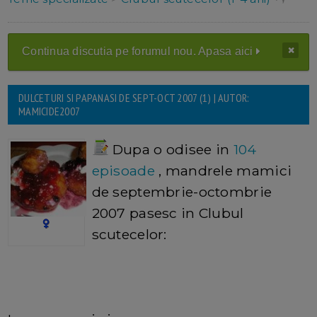
Continua discutia pe forumul nou. Apasa aici
DULCETURI SI PAPANASI DE SEPT-OCT 2007 (1) | AUTOR:
MAMICIDE2007
Dupa o odisee in
104
episoade
, mandrele mamici
de septembrie-octombrie
2007 pasesc in Clubul
scutecelor: