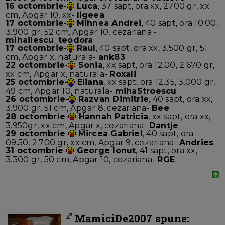
16 octombrie
-
Luca
, 37 sapt, ora xx, 2700 gr, xx
cm, Apgar 10, xx-
ligeea
17 octombrie
-
Mihnea Andrei
, 40 sapt, ora 10.00,
3.900 gr, 52 cm, Apgar 10, cezariana -
mihailescu_teodora
17 octombrie
-
Raul
, 40 sapt, ora xx, 3.500 gr, 51
cm, Apgar x, naturala-
ank83
22 octombrie
-
Sonia
, xx sapt, ora 12.00, 2.670 gr,
xx cm, Apgar x, naturala-
Roxali
25 octombrie
-
Eliana
, xx sapt, ora 12,35, 3.000 gr,
49 cm, Apgar 10, naturala-
mihaStroescu
26 octombrie
-
Razvan Dimitrie
, 40 sapt, ora xx,
3.900 gr, 51 cm, Apgar 8, cezariana-
Bee
28 octombrie
-
Hannah Patricia
, xx sapt, ora xx,
3.950gr, xx cm, Apgar x, cezariana-
Dantje
29 octombrie
-
Mircea Gabriel
, 40 sapt, ora
09.50, 2.700 gr, xx cm, Apgar 9, cezariana-
Andries
31 octombrie
-
George Ionut
, 41 sapt, ora xx,
3.300 gr, 50 cm, Apgar 10, cezariana-
RGE
MamiciDe2007 spune: