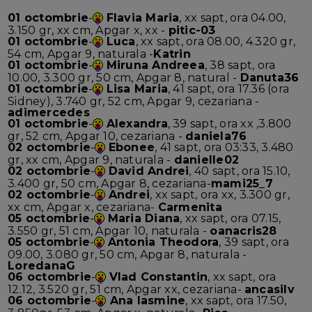
01 octombrie
-
Flavia Maria
, xx sapt, ora 04.00,
3.150 gr, xx cm, Apgar x, xx -
pitic-03
01 octombrie
-
Luca
, xx sapt, ora 08.00, 4.320 gr,
54 cm, Apgar 9, naturala -
Katrin
01 octombrie
-
Miruna Andreea
, 38 sapt, ora
10.00, 3.300 gr, 50 cm, Apgar 8, natural -
Danuta36
01 octombrie
-
Lisa Maria
, 41 sapt, ora 17.36 (ora
Sidney), 3.740 gr, 52 cm, Apgar 9, cezariana -
adimercedes
01 octombrie
-
Alexandra
, 39 sapt, ora xx ,3.800
gr, 52 cm, Apgar 10, cezariana -
daniela76
02 octombrie
-
Ebonee
, 41 sapt, ora 03:33, 3.480
gr, xx cm, Apgar 9, naturala -
danielle02
02 octombrie
-
David Andrei
, 40 sapt, ora 15.10,
3.400 gr, 50 cm, Apgar 8, cezariana-
mami25_7
02 octombrie
-
Andrei
, xx sapt, ora xx, 3.300 gr,
xx cm, Apgar x, cezariana-
Carmenita
05 octombrie
-
Maria Diana
, xx sapt, ora 07.15,
3.550 gr, 51 cm, Apgar 10, naturala -
oanacris28
05 octombrie
-
Antonia Theodora
, 39 sapt, ora
09.00, 3.080 gr, 50 cm, Apgar 8, naturala -
LoredanaG
06 octombrie
-
Vlad Constantin
, xx sapt, ora
12.12, 3.520 gr, 51 cm, Apgar xx, cezariana-
ancasilv
06 octombrie
-
Ana Iasmine
, xx sapt, ora 17.50,