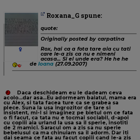
Roxana_G spune:
quote:
Originally posted by carpatina
Rox
, hai ca a fota tare aia cu tati
care le-a zis ca nu e nimeni
acasa... Si el unde era? He he he
de
Ioana
(27.09.2007)
Daca deschideam eu le dadeam ceva
acolo...dar asa...Eu adormeam baiatul, mama era
cu Alex, si tata facea ture ca se grabea sa
plece. Suna la usa ingrozitor de tare si
insistent, mi-l si imaginez pe bietul om ce fata
o fi facut, ca tata nu e tocmai sociabil, d-apoi
cu copiii aia urland la usa sa il sperie, insotiti
de 2 mamici. Saracul om a zis sa nu sperie
bebelusul ca ma chinuiam sa il adorm. Dar iti
dai seama ce fata au facut copiii cand le-a zis