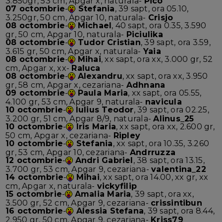
3.850gr, 53 cm, Apgar x, naturala-
Pico
07 octombrie
-
Stefania
, 39 sapt, ora 05.10,
3.250gr, 50 cm, Apgar 10, naturala-
Crisjo
08 octombrie
-
Michael
, 40 sapt, ora 0.35, 3.590
gr, 50 cm, Apgar 10, naturala-
Piciulika
08 octombrie
-
Tudor Cristian
, 39 sapt, ora 3.59,
3.615 gr, 50 cm, Apgar x, naturala-
Yaia
08 octombrie
-
Mihai
, xx sapt, ora xx, 3.000 gr, 52
cm, Apgar x, xx-
Raluca
08 octombrie
-
Alexandru
, xx sapt, ora xx, 3.950
gr, 58 cm, Apgar x, cezariana-
Adhnana
09 octombrie
-
Paula Maria
, xx sapt, ora 05.55,
4.100 gr, 53 cm, Apgar 9, naturala-
navicula
10 octombrie
-
Iulius Teodor
, 39 sapt, ora 02.25,
3.200 gr, 51 cm, Apgar 8/9, naturala-
Alinus_25
10 octombrie
-
Iris Maria
, xx sapt, ora xx, 2.600 gr,
50 cm, Apgar x, cezariana-
Ripley
10 octombrie
-
Stefania
, xx sapt, ora 10.35, 3.260
gr, 53 cm, Apgar 10, cezariana-
Andrruzza
12 octombrie
-
Andri Gabriel
, 38 sapt, ora 13.15,
3.700 gr, 53 cm, Apgar 9, cezariana-
valentina_22
14 octombrie
-
Mihai
, xx sapt, ora 14.00, xx gr, xx
cm, Apgar x, naturala-
vickyfilip
15 octombrie
-
Amalia Maria
, 39 sapt, ora xx,
3.500 gr, 52 cm, Apgar 9, cezariana-
crissintibun
16 octombrie
-
Alessia Stefana
, 39 sapt, ora 8.44,
2.950 gr, 50 cm, Apgar 9, cezariana-
Kriss79