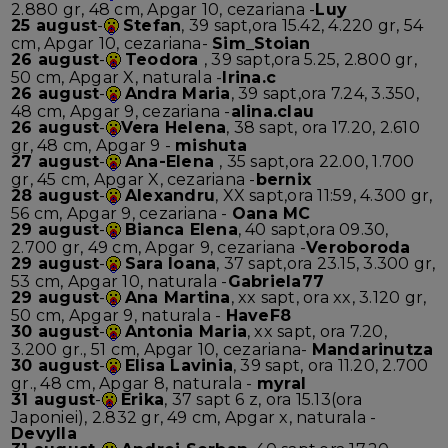
2.880 gr, 48 cm, Apgar 10, cezariana -
Luy
25 august
-
Stefan
, 39 sapt,ora 15.42, 4.220 gr, 54
cm, Apgar 10, cezariana-
Sim_Stoian
26 august
-
Teodora
, 39 sapt,ora 5.25, 2.800 gr,
50 cm, Apgar X, naturala -
Irina.c
26 august
-
Andra Maria
, 39 sapt,ora 7.24, 3.350,
48 cm, Apgar 9, cezariana -
alina.clau
26 august
-
Vera Helena
, 38 sapt, ora 17.20, 2.610
gr, 48 cm, Apgar 9 -
mishuta
27 august
-
Ana-Elena
, 35 sapt,ora 22.00, 1.700
gr, 45 cm, Apgar X, cezariana -
bernix
28 august
-
Alexandru
, XX sapt,ora 11:59, 4.300 gr,
56 cm, Apgar 9, cezariana -
Oana MC
29 august
-
Bianca Elena
, 40 sapt,ora 09.30,
2.700 gr, 49 cm, Apgar 9, cezariana -
Veroboroda
29 august
-
Sara Ioana
, 37 sapt,ora 23.15, 3.300 gr,
53 cm, Apgar 10, naturala -
Gabriela77
29 august
-
Ana Martina
, xx sapt, ora xx, 3.120 gr,
50 cm, Apgar 9, naturala -
HaveF8
30 august
-
Antonia Maria
, xx sapt, ora 7.20,
3.200 gr., 51 cm, Apgar 10, cezariana-
Mandarinutza
30 august
-
Elisa Lavinia
, 39 sapt, ora 11.20, 2.700
gr., 48 cm, Apgar 8, naturala -
myral
31 august
-
Erika
, 37 sapt 6 z, ora 15.13(ora
Japoniei), 2.832 gr, 49 cm, Apgar x, naturala -
Devylla