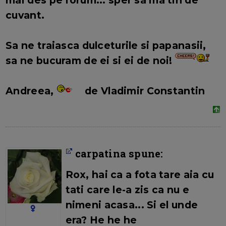
mai des pe forum... sper sa ma tin de
cuvant.
Sa ne traiasca dulceturile si papanasii,
sa ne bucuram de ei si ei de noi!
Andreea,
de Vladimir Constantin
carpatina spune:
Rox
, hai ca a fota tare aia cu
tati care le-a zis ca nu e
nimeni acasa... Si el unde
era? He he he