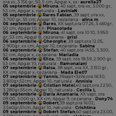
ora xx, 3.156 gr, 50, 5 cm, Apgar x, xx-
aurelia27
05 septembrie
-
Miruna
, 40 sapt, ora xx, 3.000 gr,
53 cm, Apgar x, naturala -
LaviniaN
05 septembrie
-
Rares Fabian
, 39 sapt, ora xx,
3.700 gr, 55 cm, Apgar 10, cezariana -
alina m
06 septembrie
-
Rares
, XX sapt,ora 07.26, 3.460gr,
50 cm, Apgar 10, XX-
Pinacolada
06 septembrie
-
Miruna
, 41 sapt, ora 10:10, 3.950
gr, 53 cm, Apgar 8, cezariana -
prisi
06 septembrie
-
Gheorghe
, 39 sapt,ora 12.05,
2.900gr, xx cm, Apgar 10, cezariana-
Sabina
06 septembrie
-
Stefan
, 40 sapt,ora 14.55, 3.300,
52 cm, Apgar x, cezariana-
Mariadia
06 septembrie
-
Eliza
, 39 sapt, ora 18:39, 2.900 gr,
53 cm, Apgar 10, naturala -
Ramonaiani
07 septembrie
-
Raisa
, 38 sapt, ora XX, 3.150 gr,
XX cm, Apgar x, cezariana -
Mada Ele07
07 septembrie
-
Yannis
,39sapt+3zile,ora 16:30,
3.810gr,52cm, Apgar 10, naturala -
Annisia
07 septembrie
-
Cristian Matei
,40 sapt,ora 22:50,
3.280gr,55cm, Apgar 10, naturala -
Cecilia L
09 septembrie
-
Daria Anamaria
, XX sapt, ora
09.00, 3.000 gr, XX cm, Apgar 9, cezariana -
Dony74
09 septembrie
-
Robert
,39 sapt,ora 16.02,
3.540gr,51cm, Apgar 10, naturala -
Crishtina
09 septembrie
-
Robert Stefan
,40 sapt,ora 23.00,