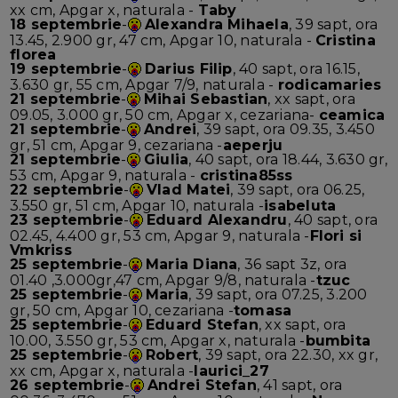
xx cm, Apgar x, naturala -
Taby
18 septembrie
-
Alexandra Mihaela
, 39 sapt, ora
13.45, 2.900 gr, 47 cm, Apgar 10, naturala -
Cristina
florea
19 septembrie
-
Darius Filip
, 40 sapt, ora 16.15,
3.630 gr, 55 cm, Apgar 7/9, naturala -
rodicamaries
21 septembrie
-
Mihai Sebastian
, xx sapt, ora
09.05, 3.000 gr, 50 cm, Apgar x, cezariana-
ceamica
21 septembrie
-
Andrei
, 39 sapt, ora 09.35, 3.450
gr, 51 cm, Apgar 9, cezariana -
aeperju
21 septembrie
-
Giulia
, 40 sapt, ora 18.44, 3.630 gr,
53 cm, Apgar 9, naturala -
cristina85ss
22 septembrie
-
Vlad Matei
, 39 sapt, ora 06.25,
3.550 gr, 51 cm, Apgar 10, naturala -
isabeluta
23 septembrie
-
Eduard Alexandru
, 40 sapt, ora
02.45, 4.400 gr, 53 cm, Apgar 9, naturala -
Flori si
Vmkriss
25 septembrie
-
Maria Diana
, 36 sapt 3z, ora
01.40 ,3.000gr,47 cm, Apgar 9/8, naturala -
tzuc
25 septembrie
-
Maria
, 39 sapt, ora 07.25, 3.200
gr, 50 cm, Apgar 10, cezariana -
tomasa
25 septembrie
-
Eduard Stefan
, xx sapt, ora
10.00, 3.550 gr, 53 cm, Apgar x, naturala -
bumbita
25 septembrie
-
Robert
, 39 sapt, ora 22.30, xx gr,
xx cm, Apgar x, naturala -
laurici_27
26 septembrie
-
Andrei Stefan
, 41 sapt, ora