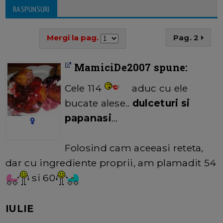
RASPUNSURI
Mergi la pag.
Pag. 2
MamiciDe2007 spune:
Cele 114
aduc cu ele
bucate alese..
dulceturi si
papanasi
…
Folosind cam aceeasi reteta,
dar cu ingrediente proprii, am plamadit 54
si 60
IULIE