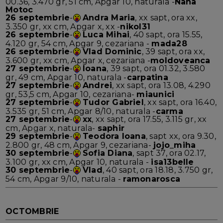
00.36, 3.470 gr, 51 cm, Apgar 10, naturala -
Nana
Motoc
26 septembrie
-
Andra Maria
, xx sapt, ora xx,
3.350 gr, xx cm, Apgar x, xx -
nikol31
26 septembrie
-
Luca Mihai
, 40 sapt, ora 15.55,
4.120 gr, 54 cm, Apgar 9, cezariana -
mada28
26 septembrie
-
Vlad Dominic
, 39 sapt, ora xx,
3.600 gr, xx cm, Apgar x, cezariana -
moldoveanca
27 septembrie
-
Ioana
, 39 sapt, ora 01.32, 3.580
gr, 49 cm, Apgar 10, naturala -
carpatina
27 septembrie
-
Andrei
, xx sapt, ora 13.08, 4.290
gr, 53,5 cm, Apgar 10, cezariana-
miaunici
27 septembrie
-
Tudor Gabriel
, xx sapt, ora 16.40,
3.535 gr, 51 cm, Apgar 8/10, naturala -
carma
27 septembrie
-
xx
, xx sapt, ora 17.55, 3.115 gr, xx
cm, Apgar x, naturala-
saphir
29 septembrie
-
Teodora Ioana
, sapt xx, ora 9.30,
2.800 gr, 48 cm, Apgar 9, cezariana-
jojo_miha
30 septembrie
-
Sofia Diana
, sapt 37, ora 02.17,
3.100 gr, xx cm, Apgar 10, naturala -
isa13belle
30 septembrie
-
Vlad
, 40 sapt, ora 18.18, 3.750 gr,
54 cm, Apgar 9/10, naturala -
ramonarosca
OCTOMBRIE