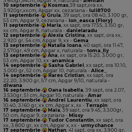
3.610gr,54cm, Apgar 9, naturala -
alehiam
10 septembrie
-
Kosmas
,39 sapt,ora xx,
3.920gr,xxcm, Apgar xx, cezariana -
Iuli8700
11 septembrie
-
Gruia
, 39 sapt, ora 08.40, 3.100 gr,
53 cm, Apgar 9, cezariana -
ion_easca (Flory)
11 septembrie
-
Maria
, xx sapt, ora 17.55, 3.150 gr,
xx cm, Apgar 8, naturala -
danielaradu
12 septembrie
-
Alexia Cristina
, xx sapt, ora xx,
2.920 gr, 54 cm, Apgar 9, xx -
Gema
13 septembrie
-
Natalia Ioana
, 40 sapt, ora 11.47,
2.570gr, 49 cm, Apgar x, naturala -
toma_lly
13 septembrie
-
Ana
, xx sapt, ora 15.20, 3.000 gr,
53 cm, Apgar 10, xx -
anamica
14 septembrie
-
Sasha Gabriel
, xx sapt, ora 10.10,
3.000 gr, 52 cm, Apgar 10, naturala -
Alice_
14 septembrie
-
Rares Cristian
, xx sapt, ora
22.20, 3.900 gr, 57 cm, Apgar 9/10, naturala -
diwana
16 septembrie
-
Oana Isabella
, 39 sapt, ora 2.07,
3.530gr, 51 cm, Apgar 10, naturala -
Amar
16 septembrie
-
Andrei Laurentiu
, xx sapt, ora
10.40, 3.160 gr, xx cm, Apgar x, xx -
Terrapin
17 septembrie
-
Maia
, 39 sapt, ora 9.45, 3.300gr,
50 cm, Apgar 9, cezariana -
Missy
17 septembrie
-
Tudor Constantin
, xx sapt, ora
xx, 3.800 gr, xx cm, Apgar x, xx -
urmychance
17 septembrie
-
Nathan
, 41 sapt, ora xx, 3.900 gr,