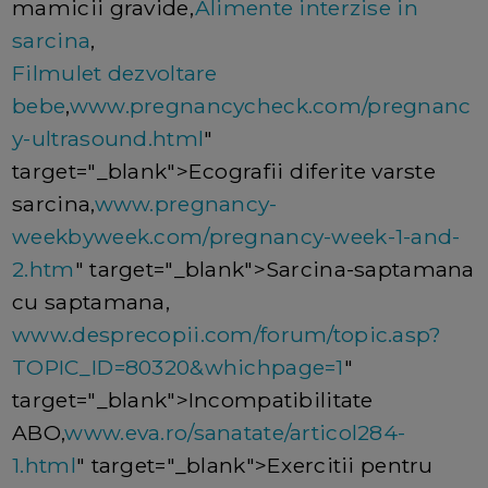
mamicii gravide,
Alimente interzise in
sarcina
,
Filmulet dezvoltare
bebe
,
www.pregnancycheck.com/pregnanc
y-ultrasound.html
"
target="_blank">Ecografii diferite varste
sarcina,
www.pregnancy-
weekbyweek.com/pregnancy-week-1-and-
2.htm
" target="_blank">Sarcina-saptamana
cu saptamana,
www.desprecopii.com/forum/topic.asp?
TOPIC_ID=80320&whichpage=1
"
target="_blank">Incompatibilitate
ABO,
www.eva.ro/sanatate/articol284-
1.html
" target="_blank">Exercitii pentru