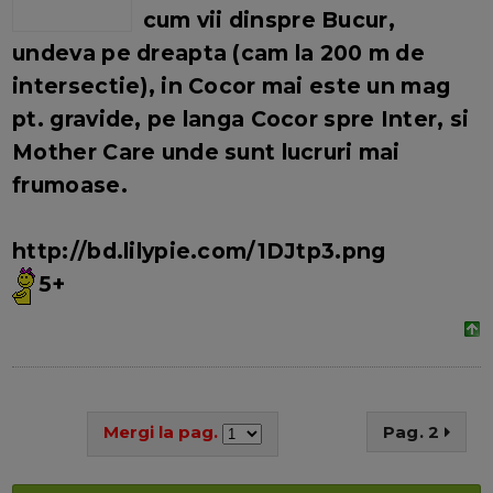
cum vii dinspre Bucur,
undeva pe dreapta (cam la 200 m de
intersectie), in Cocor mai este un mag
pt. gravide, pe langa Cocor spre Inter, si
Mother Care unde sunt lucruri mai
frumoase.
http://bd.lilypie.com/1DJtp3.png
5+
Mergi la pag.
Pag. 2