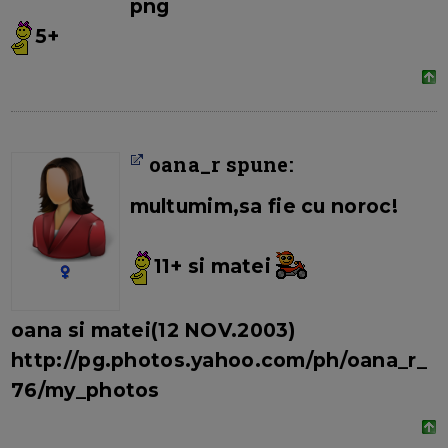
png
5+
oana_r spune:
multumim,sa fie cu noroc!
11+ si matei
oana si matei(12 NOV.2003)
http://pg.photos.yahoo.com/ph/oana_r_
76/my_photos