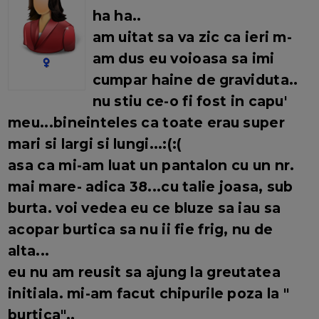
ha ha..
am uitat sa va zic ca ieri m-
am dus eu voioasa sa imi
cumpar haine de graviduta..
nu stiu ce-o fi fost in capu'
meu...bineinteles ca toate erau super
mari si largi si lungi...:(:(
asa ca mi-am luat un pantalon cu un nr.
mai mare- adica 38...cu talie joasa, sub
burta. voi vedea eu ce bluze sa iau sa
acopar burtica sa nu ii fie frig, nu de
alta...
eu nu am reusit sa ajung la greutatea
initiala. mi-am facut chipurile poza la "
burtica"..