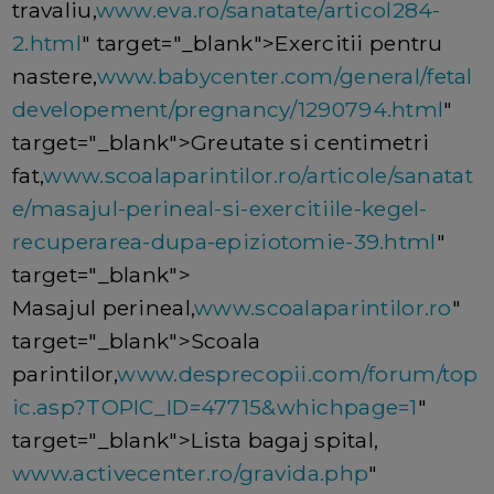
travaliu,
www.eva.ro/sanatate/articol284-
2.html
" target="_blank">Exercitii pentru
nastere,
www.babycenter.com/general/fetal
developement/pregnancy/1290794.html
"
target="_blank">Greutate si centimetri
fat,
www.scoalaparintilor.ro/articole/sanatat
e/masajul-perineal-si-exercitiile-kegel-
recuperarea-dupa-epiziotomie-39.html
"
target="_blank">
Masajul perineal,
www.scoalaparintilor.ro
"
target="_blank">Scoala
parintilor,
www.desprecopii.com/forum/top
ic.asp?TOPIC_ID=47715&whichpage=1
"
target="_blank">Lista bagaj spital,
www.activecenter.ro/gravida.php
"