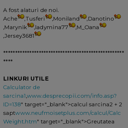
A fost alaturi de noi.
Ache
,Tusferi
,Moniland
,Danotino
,Marynik
,ladymina77
,M_Oana
,Jersey3681
***************************************************
****
LINKURI UTILE
Calculator de
sarcina1
,
www.desprecopii.com/info.asp?
ID=138
" target="_blank">calcul sarcina2 + 2
sapt
www.neufmoisetplus.com/calcul/Calc
Weight.htm
" target="_blank">Greutatea