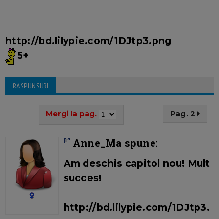
http://bd.lilypie.com/1DJtp3.png
5+
RASPUNSURI
Mergi la pag.
Pag. 2
Anne_Ma spune:
Am deschis capitol nou! Mult
succes!
http://bd.lilypie.com/1DJtp3.