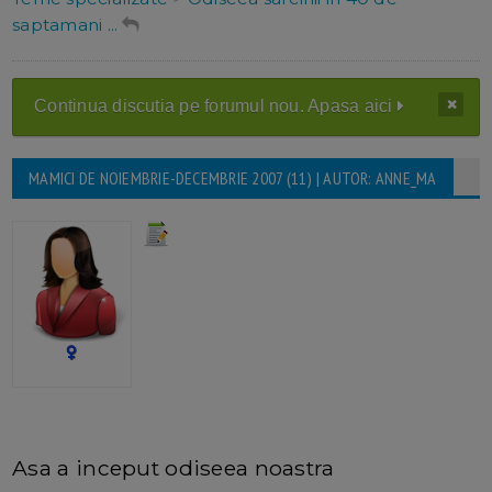
saptamani ...
Continua discutia pe forumul nou. Apasa aici
MAMICI DE NOIEMBRIE-DECEMBRIE 2007 (11) | AUTOR: ANNE_MA
Asa a inceput odiseea noastra