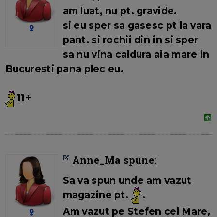
am luat, nu pt. gravide.
si eu sper sa gasesc pt la vara
pant. si rochii din in si sper
sa nu vina caldura aia mare in
Bucuresti pana plec eu.
11+
Anne_Ma spune:
Sa va spun unde am vazut
magazine pt.
.
Am vazut pe Stefen cel Mare,