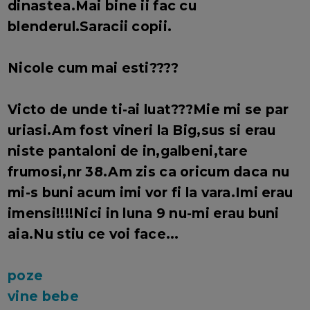
dinastea.Mai bine ii fac cu
blenderul.Saracii copii.
Nicole
cum mai esti????
Victo
de unde ti-ai luat???Mie mi se par
uriasi.Am fost vineri la Big,sus si erau
niste pantaloni de in,galbeni,tare
frumosi,nr 38.Am zis ca oricum daca nu
mi-s buni acum imi vor fi la vara.Imi erau
imensi!!!!Nici in luna 9 nu-mi erau buni
aia.Nu stiu ce voi face...
poze
vine bebe