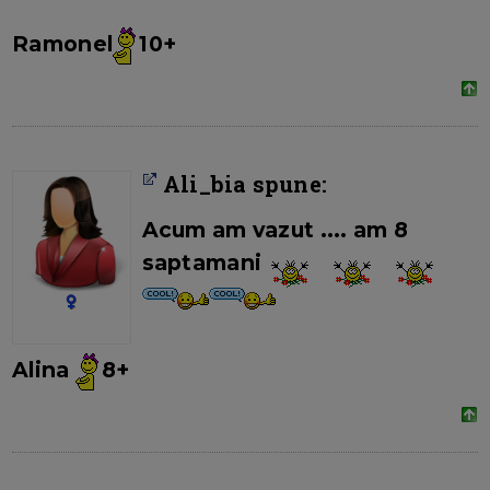
Ramonel
10+
Ali_bia spune:
Acum am vazut .... am 8
saptamani
Alina
8+