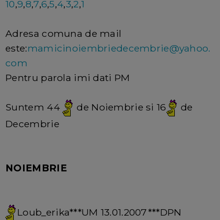
10
,
9
,
8
,
7
,
6
,
5
,
4
,
3
,
2
,
1
Adresa comuna de mail
este:
mamicinoiembriedecembrie@yahoo.
com
Pentru parola imi dati PM
Suntem 44
de Noiembrie si 16
de
Decembrie
NOIEMBRIE
Loub_erika***UM 13.01.2007***DPN