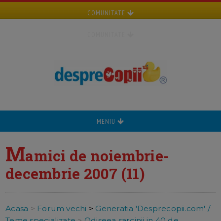
COMUNITATE
COMUNITATE
MENIU
M
amici de noiembrie-
decembrie 2007 (11)
Acasa
>
Forum vechi
>
Generatia 'Desprecopii.com' /
Teme specializate
>
Odiseea sarcinii in 40 de