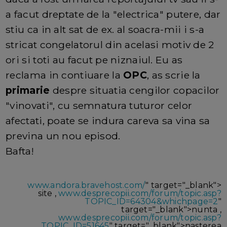
a facut dreptate de la "electrica" putere, dar
stiu ca in alt sat de ex. al soacra-mii i s-a
stricat congelatorul din acelasi motiv de 2
ori si toti au facut pe niznaiul. Eu as
reclama in contiuare la
OPC
, as scrie la
primarie
despre situatia cengilor copacilor
"vinovati", cu semnatura tuturor celor
afectati, poate se indura careva sa vina sa
previna un nou episod.
Bafta!
www.andora.bravehost.com/
" target="_blank">
site ,
www.desprecopii.com/forum/topic.asp?
TOPIC_ID=64304&whichpage=2
"
target="_blank">nunta ,
www.desprecopii.com/forum/topic.asp?
TOPIC_ID=51645
" target="_blank">nasterea