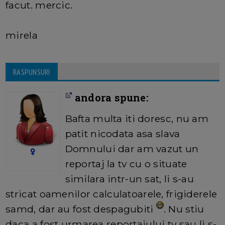
facut. mercic.
mirela
RASPUNSURI
andora spune:
Bafta multa iti doresc, nu am
patit nicodata asa slava
Domnului dar am vazut un
reportaj la tv cu o situate
similara intr-un sat, li s-au
stricat oamenilor calculatoarele, frigiderele
samd, dar au fost despagubiti
. Nu stiu
daca a fost urmarea reportajului tv sau li s-