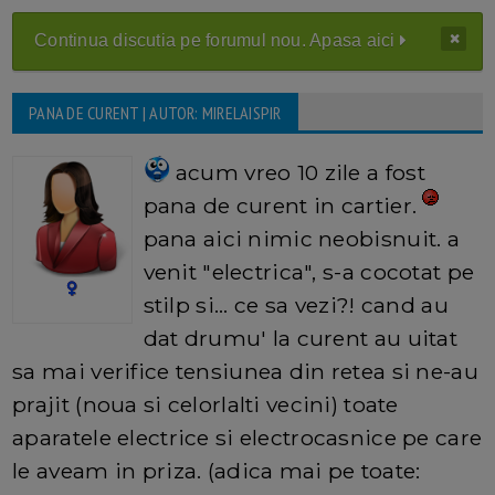
Continua discutia pe forumul nou. Apasa aici
PANA DE CURENT | AUTOR: MIRELAISPIR
acum vreo 10 zile a fost
pana de curent in cartier.
pana aici nimic neobisnuit. a
venit "electrica", s-a cocotat pe
stilp si... ce sa vezi?! cand au
dat drumu' la curent au uitat
sa mai verifice tensiunea din retea si ne-au
prajit (noua si celorlalti vecini) toate
aparatele electrice si electrocasnice pe care
le aveam in priza. (adica mai pe toate: