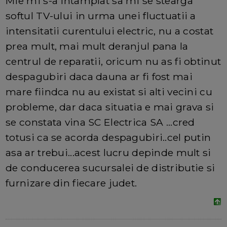
Mie mi s-a intamplat sa mi se stearga
softul TV-ului in urma unei fluctuatii a
intensitatii curentului electric, nu a costat
prea mult, mai mult deranjul pana la
centrul de reparatii, oricum nu as fi obtinut
despagubiri daca dauna ar fi fost mai
mare fiindca nu au existat si alti vecini cu
probleme, dar daca situatia e mai grava si
se constata vina SC Electrica SA ...cred
totusi ca se acorda despagubiri..cel putin
asa ar trebui...acest lucru depinde mult si
de conducerea sucursalei de distributie si
furnizare din fiecare judet.