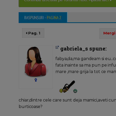
RASPUNSURI -
PAGINA 2
Pag. 1
Mergi 
gabriela_s spune:
fabya,da,ma gandeam si eu...cred
fata inainte sa ma pun pe in
mare ,mare grija la tot ce m
chiar,dintre cele care sunt deja mamici,aveti cumv
burticoase?