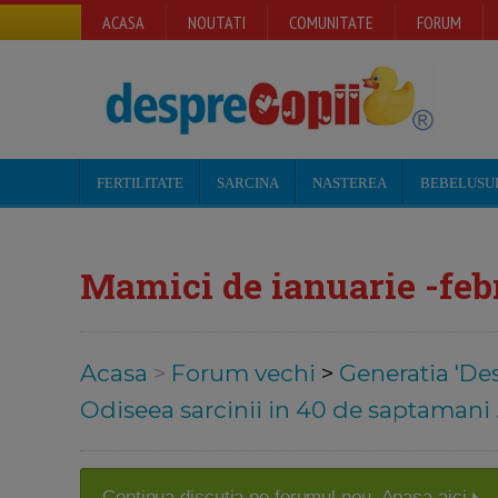
ACASA
NOUTATI
COMUNITATE
FORUM
FERTILITATE
SARCINA
NASTEREA
BEBELUSU
Mamici de ianuarie -feb
Acasa
>
Forum vechi
>
Generatia 'De
Odiseea sarcinii in 40 de saptamani .
Continua discutia pe forumul nou. Apasa aici