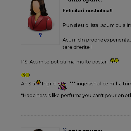
Felicitari nushulica!!
Pun si eu o lista ..acum cu ali
Acum din proprie experienta...e
tare diferite.!
PS: Acum se pot citi mai multe postari...
AniS si
Ingrid
*** ingerashul ce mi l-a t
"Happiness is like perfume,you can't pour on ot
anis spune: