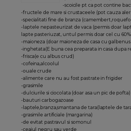
-scoicile pt ca pot contine bact
-fructele de mare si crustaceele (pot cauza alerg
-specialitati fine de branza (camembert,roquefo
-laptele nepasteurizat de vaca (permis doar la
lapte pasteriuzat, untul permis doar cel cu 60
-maioneza (doar maioneza de casa cu galbenus b
-inghetata(E buna cea preparata in casa dupa r
-frisca(e cu albus crud)
-cofeina,alcoolul
-ouale crude
-alimente care nu au fost pastrate in frigider
-grasimile
-dulciurile si ciocolata (doar asa un pic de pofta)
-bauturi carbogazoase
-laptele,branza,smantana de tara(laptele de tara
-grasimile artificiale (margarina)
-de evitat pastravul si somonul
-ceaiul negru sau verde