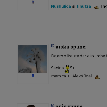
Nushulica
si
finutza
Ing
aiska spune:
Da,am o listuta dar e in limba 
Sabina
5+
mamica lui Aleksi Joel
anis spune: