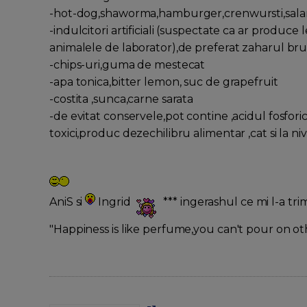
-hot-dog,shaworma,hamburger,crenwursti,sala
-indulcitori artificiali (suspectate ca ar produc
animalele de laborator),de preferat zaharul br
-chips-uri,guma de mestecat
-apa tonica,bitter lemon, suc de grapefruit
-costita ,sunca,carne sarata
-de evitat conservele,pot contine ,acidul fosfori
toxici,produc dezechilibru alimentar ,cat si la n
AniS si
Ingrid
*** ingerashul ce mi l-a t
"Happiness is like perfume,you can't pour on ot