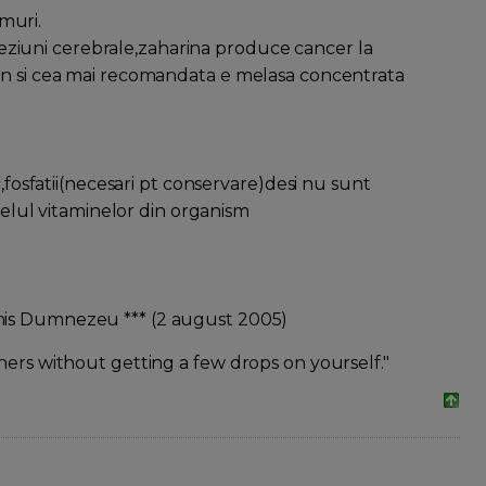
muri.
e leziuni cerebrale,zaharina produce cancer la
un si cea mai recomandata e melasa concentrata
c,fosfatii(necesari pt conservare)desi nu sunt
ivelul vitaminelor din organism
rimis Dumnezeu *** (2 august 2005)
hers without getting a few drops on yourself."