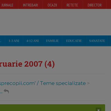
JURNALE
INTREBARI
OCAZII
RETETE
DIRECTOR
L
1-3 ANI
4-12 ANI
FAMILIE
EDUCATIE
SANATATE
ruarie 2007 (4)
sprecopii.com' / Teme specializate
>
..