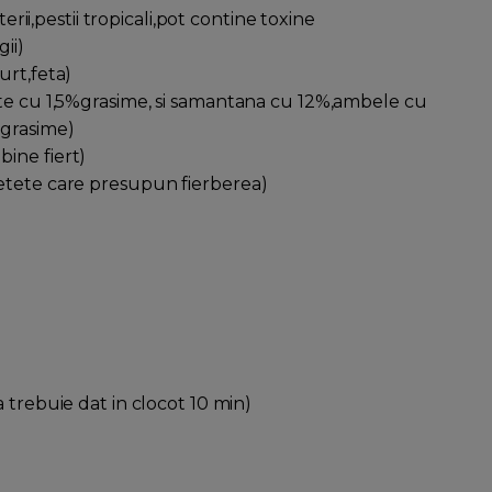
erii,pestii tropicali,pot contine toxine
ii)
urt,feta)
pte cu 1,5%grasime, si samantana cu 12%,ambele cu
%grasime)
ine fiert)
etete care presupun fierberea)
 trebuie dat in clocot 10 min)