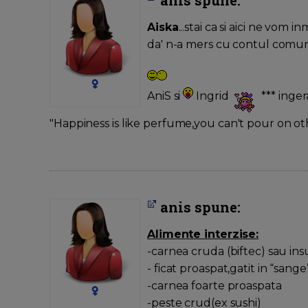
Aiska
...stai ca si aici ne vom i
da' n-a mers cu contul comu
AniS si
Ingrid
*** inge
"Happiness is like perfume,you can't pour on ot
anis spune:
Alimente interzise:
-carnea cruda (biftec) sau insu
- ficat proaspat,gatit in “sange
-carnea foarte proaspata
-peste crud(ex sushi)