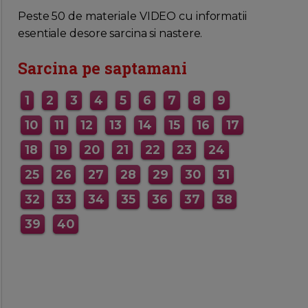
MAI MULTE INFORMATII AICI
Peste 50 de materiale VIDEO cu informatii
esentiale desore sarcina si nastere.
Sarcina pe saptamani
1
2
3
4
5
6
7
8
9
10
11
12
13
14
15
16
17
18
19
20
21
22
23
24
25
26
27
28
29
30
31
32
33
34
35
36
37
38
39
40