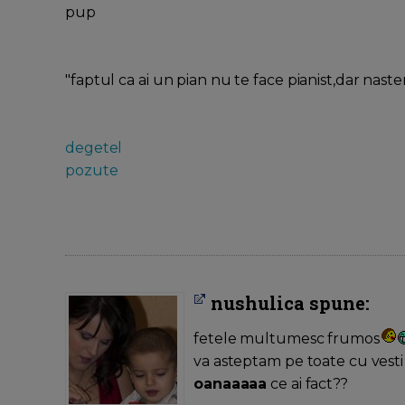
pup
"faptul ca ai un pian nu te face pianist,dar nast
degetel
pozute
nushulica spune:
fetele multumesc frumos
va asteptam pe toate cu vesti
oanaaaaa
ce ai fact??