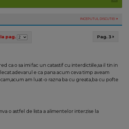
INCEPUTUL DISCUTIEI
la pag.
Pag. 3
 ca o sa imi fac un catastif cu interdictiile,sa il tin in
fulecat.adevarul e ca pana acum ceva timp aveam
ancam,acum am luat-o razna ba cu greata,ba cu pofte
a o astfel de lista a alimentelor interzise la