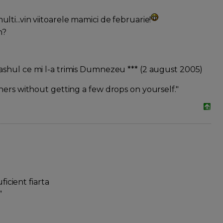
nmulti...vin viitoarele mamici de februarie!
n?
rashul ce mi l-a trimis Dumnezeu *** (2 august 2005)
hers without getting a few drops on yourself."
ficient fiarta
”