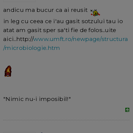
andicu ma bucur ca ai reusit
in leg cu ceea ce i'au gasit sotzului tau io
atat am gasit sper sa'ti fie de folos..uite
aici..http://
www.umft.ro/newpage/structura
/microbiologie.htm
"Nimic nu-i imposibil!"