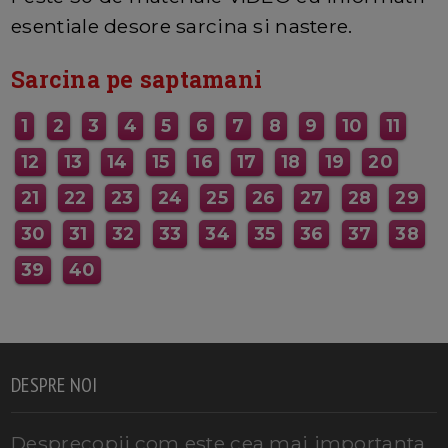
esentiale desore sarcina si nastere.
Sarcina pe saptamani
1
2
3
4
5
6
7
8
9
10
11
12
13
14
15
16
17
18
19
20
21
22
23
24
25
26
27
28
29
30
31
32
33
34
35
36
37
38
39
40
DESPRE NOI
Desprecopii.com este cea mai importanta