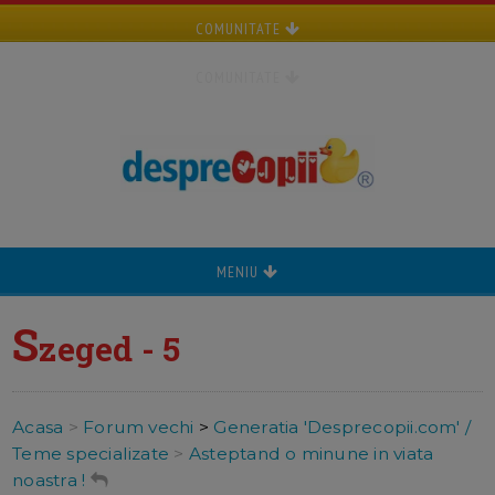
COMUNITATE
COMUNITATE
MENIU
S
zeged - 5
Acasa
>
Forum vechi
>
Generatia 'Desprecopii.com' /
Teme specializate
>
Asteptand o minune in viata
noastra !