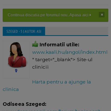
Continua discutia pe forumul nou. Apasa aici
SZEGED - 5 | AUTOR: ASI
Informatii utile:
www.kaali.hu/angol/index.html
" target="_blank"> Site-ul
clinicii
Harta pentru a ajunge la
clinica
Odiseea Szeged: