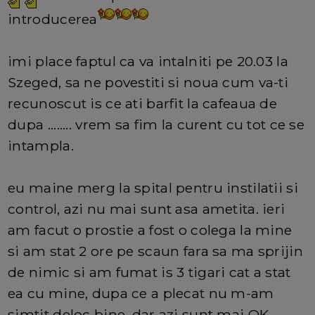
introducerea
imi place faptul ca va intalniti pe 20.03 la
Szeged, sa ne povestiti si noua cum va-ti
recunoscut is ce ati barfit la cafeaua de
dupa ........ vrem sa fim la curent cu tot ce se
intampla.
eu maine merg la spital pentru instilatii si
control, azi nu mai sunt asa ametita. ieri
am facut o prostie a fost o colega la mine
si am stat 2 ore pe scaun fara sa ma sprijin
de nimic si am fumat is 3 tigari cat a stat
ea cu mine, dupa ce a plecat nu m-am
simtit deloc bine, dar azi sunt mai OK.