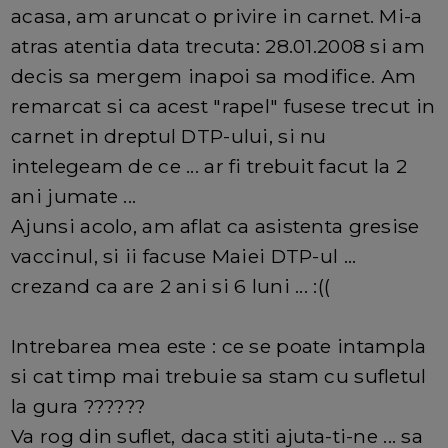
acasa, am aruncat o privire in carnet. Mi-a
atras atentia data trecuta: 28.01.2008 si am
decis sa mergem inapoi sa modifice. Am
remarcat si ca acest "rapel" fusese trecut in
carnet in dreptul DTP-ului, si nu
intelegeam de ce ... ar fi trebuit facut la 2
ani jumate ...
Ajunsi acolo, am aflat ca asistenta gresise
vaccinul, si ii facuse Maiei DTP-ul ...
crezand ca are 2 ani si 6 luni ... :((
Intrebarea mea este : ce se poate intampla
si cat timp mai trebuie sa stam cu sufletul
la gura ??????
Va rog din suflet, daca stiti ajuta-ti-ne ... sa