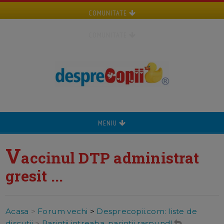
COMUNITATE
COMUNITATE
MENIU
V
accinul DTP administrat
gresit ...
Acasa
>
Forum vechi
>
Desprecopii.com: liste de
discutii
>
Parintii intreaba, parintii raspund!