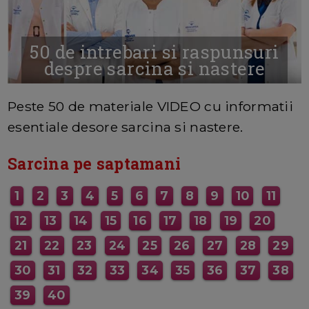
50 de intrebari si raspunsuri
despre sarcina si nastere
MAI MULTE INFORMATII AICI
Peste 50 de materiale VIDEO cu informatii
esentiale desore sarcina si nastere.
Sarcina pe saptamani
1
2
3
4
5
6
7
8
9
10
11
12
13
14
15
16
17
18
19
20
21
22
23
24
25
26
27
28
29
30
31
32
33
34
35
36
37
38
39
40