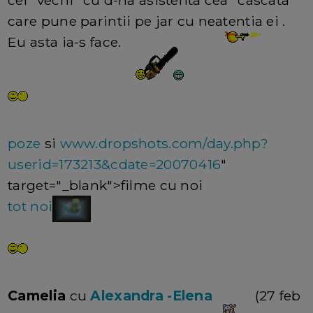
cel "vechi" cu d-na asistenta cea "cascata"
care pune parintii pe jar cu neatentia ei .
Eu asta ia-s face.
poze
si
www.dropshots.com/day.php?
userid=173213&cdate=20070416
"
target="_blank">filme cu noi
tot noi
Camelia
cu
Alexandra -Elena
(27 feb