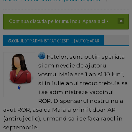
Continua discutia pe forumul nou. Apasa aici
VACCINUL DTP ADMINISTRAT GRESIT ... | AUTOR: ADAR
Fetelor, sunt putin speriata
si am nevoie de ajutorul
vostru. Maia are 1 an si 10 luni,
si in iulie anul trecut trebuia sa
i se administreze vaccinul
ROR. Dispensarul nostru nu a
avut ROR, asa ca Maia a primit doar AR
(antirujeolic), urmand sa i se faca rapel in
septembrie.