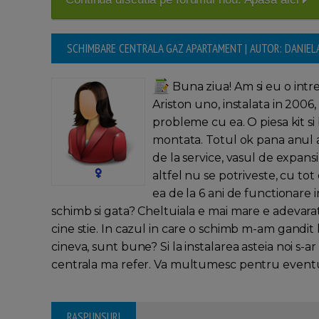
SCHIMBARE CENTRALA GAZ APARTAMENT | AUTOR: DANIEL
Buna ziua! Am si eu o intr
Ariston uno, instalata in 200
probleme cu ea. O piesa kit s
montata. Totul ok pana anul 
de la service, vasul de expan
altfel nu se potriveste, cu to
ea de la 6 ani de functionare i
schimb si gata? Cheltuiala e mai mare e adevarat
cine stie. In cazul in care o schimb m-am gandit
cineva, sunt bune? Si la instalarea asteia noi s-ar
centrala ma refer. Va multumesc pentru eventual
RASPUNSURI