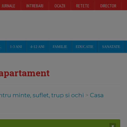
JURNALE
INTREBARI
OCAZII
RETETE
DIRECTOR
L
1-3 ANI
4-12 ANI
FAMILIE
EDUCATIE
SANATATE
 apartament
tru minte, suflet, trup si ochi
>
Casa