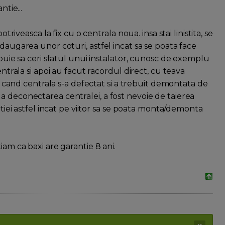
ntie...
triveasca la fix cu o centrala noua. insa stai linistita, se
daugarea unor coturi, astfel incat sa se poata face
ebuie sa ceri sfatul unui instalator, cunosc de exemplu
entrala si apoi au facut racordul direct, cu teava
ar cand centrala s-a defectat si a trebuit demontata de
a deconectarea centralei, a fost nevoie de taierea
atiei astfel incat pe viitor sa se poata monta/demonta
iam ca baxi are garantie 8 ani.