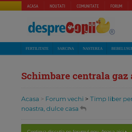
ACASA
NOUTATI
COMUNITATE
FORUM
FERTILITATE
SARCINA
NASTEREA
BEBELUSU
Schimbare centrala gaz
Acasa
>
Forum vechi
>
Timp liber pen
noastra, dulce casa
Continua discutia pe forumul nou. Apasa aici