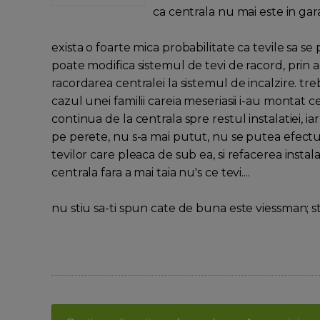
ca centrala nu mai este in gara
exista o foarte mica probabilitate ca tevile sa se po
poate modifica sistemul de tevi de racord, prin a
racordarea centralei la sistemul de incalzire. tr
cazul unei familii careia meseriasii i-au montat c
continua de la centrala spre restul instalatiei, i
pe perete, nu s-a mai putut, nu se putea efectu
tevilor care pleaca de sub ea, si refacerea instal
centrala fara a mai taia nu's ce tevi....
nu stiu sa-ti spun cate de buna este viessman; st