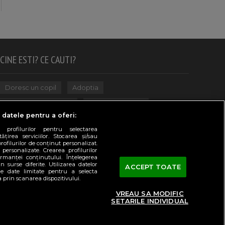
CINE ESTI? CE CAUTI?
Doresc un copil
Adoptia
Probleme cu sarcina
Urmeaza sa nasc
 datele pentru a oferi:
Probleme alaptare
Bebe plange
 profilurilor pentru selectarea
țirea serviciilor. Stocarea și/sau
Bebe febra
Caut bona
Cresa, Gradinta
rofilurilor de conținut personalizat.
 personalizate. Crearea profilurilor
Mergem la scoala
Copil bolnav
rmanței conținutului. Înțelegerea
n surse diferite. Utilizarea datelor
ACCEPT TOATE
Copii cu nevoi speciale
Gemeni, Tripleti
de date limitate pentru a selecta
a prin scanarea dispozitivului.
Legislativ
CONCURSURI
VREAU SA MODIFIC
SETARILE INDIVIDUAL