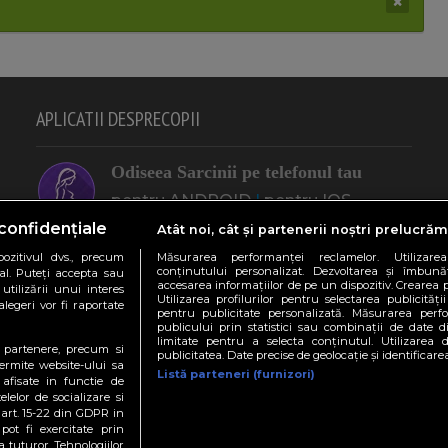
APLICATII DESPRECOPII
Odiseea Sarcinii pe telefonul tau
pentru ANDROID
|
pentru IOS
(Apple)
confidențiale
Atât noi, cât și partenerii noștri prelucrăm
ozitivul dvs., precum
Măsurarea performanței reclamelor. Utilizarea
"Eu, Mamica" pe telefonul tau
conținutului personalizat. Dezvoltarea și îmbunătă
al. Puteți accepta sau
accesarea informațiilor de pe un dispozitiv. Crearea p
utilizării unui interes
pentru ANDROID
|
pentru IOS
Utilizarea profilurilor pentru selectarea publicității
legeri vor fi raportate
pentru publicitate personalizată. Măsurarea perfo
(Apple)
publicului prin statistici sau combinații de date di
limitate pentru a selecta conținutul. Utilizarea 
te partenere, precum si
publicitatea. Date precise de geolocație și identificare
ermite website-ului sa
Calculatoare utile in sarcina
Listă parteneri (furnizori)
 afisate in functie de
Afla data nasterii
|
Cate Kg. in plus
|
elelor de socializare si
 art. 15-22 din GDPR in
Sexul bebelusului
|
Culoare ochi
pot fi exercitate prin
bebe
|
Calculator Nutritie
a tuturor Tehnologiilor