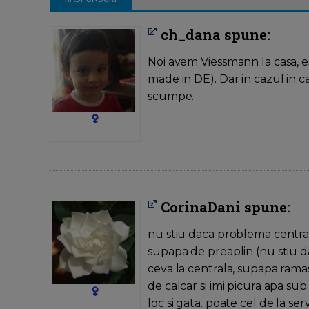
ch_dana spune:
Noi avem Viessmann la casa, e
made in DE). Dar in cazul in ca
scumpe.
CorinaDani spune:
nu stiu daca problema central
supapa de preaplin (nu stiu da
ceva la centrala, supapa rama
de calcar si imi picura apa sub
loc si gata. poate cel de la ser