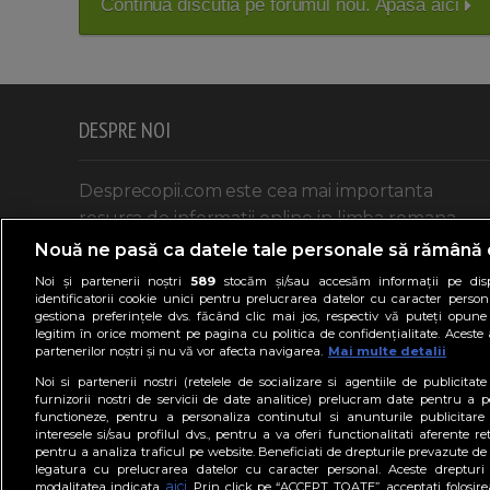
Continua discutia pe forumul nou. Apasa aici
DESPRE NOI
Desprecopii.com este cea mai importanta
resursa de informatii online in limba romana
adresata parintilor si celor care doresc sa intre
Nouă ne pasă ca datele tale personale să rămână 
in aceasta categorie.
Noi și partenerii noștri
589
stocăm și/sau accesăm informații pe disp
identificatorii cookie unici pentru prelucrarea datelor cu caracter person
Mai multe despre noi aici >>
gestiona preferințele dvs. făcând clic mai jos, respectiv vă puteți opune 
legitim în orice moment pe pagina cu politica de confidențialitate. Aceste a
partenerilor noștri și nu vă vor afecta navigarea.
Mai multe detalii
Noi si partenerii nostri (retelele de socializare si agentiile de publicita
furnizorii nostri de servicii de date analitice) prelucram date pentru a p
functioneze, pentru a personaliza continutul si anunturile publicitare
interesele si/sau profilul dvs., pentru a va oferi functionalitati aferente ret
pentru a analiza traficul pe website. Beneficiati de drepturile prevazute de
legatura cu prelucrarea datelor cu caracter personal. Aceste drepturi 
aici
modalitatea indicata
. Prin click pe “ACCEPT TOATE”, acceptati folosire