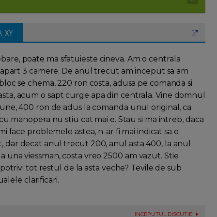
A_XY
ebare, poate ma sfatuieste cineva. Am o centrala
6, apart 3 camere. De anul trecut am inceput sa am
i bloc se chema, 220 ron costa, adusa pe comanda si
asta, acum o sapt curge apa din centrala. Vine domnul
siune, 400 ron de adus la comanda unul original, ca
t cu manopera nu stiu cat mai e. Stau si ma intreb, daca
mi face problemele astea, n-ar fi mai indicat sa o
, dar decat anul trecut 200, anul asta 400, la anul
 la una viessman, costa vreo 2500 am vazut. Stie
 potrivi tot restul de la asta veche? Tevile de sub
ele clarificari.
INCEPUTUL DISCUTIEI