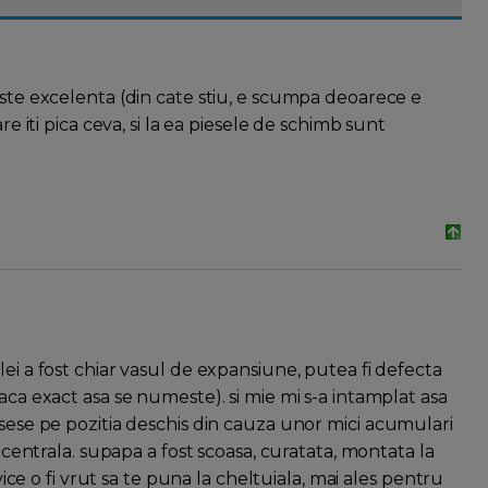
ste excelenta (din cate stiu, e scumpa deoarece e
re iti pica ceva, si la ea piesele de schimb sunt
ei a fost chiar vasul de expansiune, putea fi defecta
ca exact asa se numeste). si mie mi s-a intamplat asa
sese pe pozitia deschis din cauza unor mici acumulari
 centrala. supapa a fost scoasa, curatata, montata la
vice o fi vrut sa te puna la cheltuiala, mai ales pentru