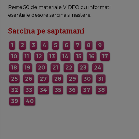
MAI MULTE INFORMATII AICI
Peste 50 de materiale VIDEO cu informatii
esentiale desore sarcina si nastere.
Sarcina pe saptamani
1
2
3
4
5
6
7
8
9
10
11
12
13
14
15
16
17
18
19
20
21
22
23
24
25
26
27
28
29
30
31
32
33
34
35
36
37
38
39
40