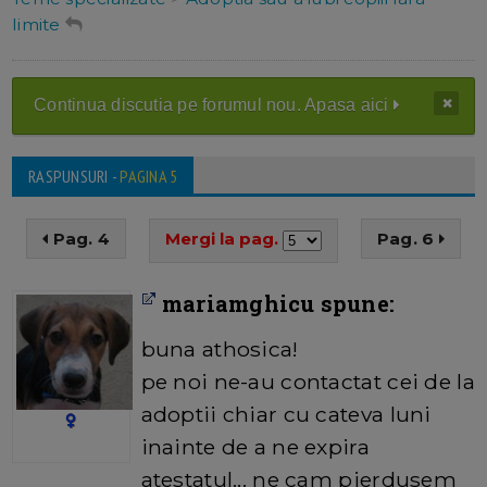
limite
Continua discutia pe forumul nou. Apasa aici
RASPUNSURI -
PAGINA 5
Pag. 4
Mergi la pag.
Pag. 6
mariamghicu spune:
buna athosica!
pe noi ne-au contactat cei de la
adoptii chiar cu cateva luni
inainte de a ne expira
atestatul... ne cam pierdusem