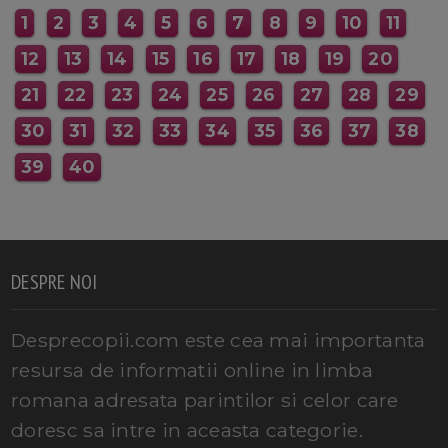
1
2
3
4
5
6
7
8
9
10
11
12
13
14
15
16
17
18
19
20
21
22
23
24
25
26
27
28
29
30
31
32
33
34
35
36
37
38
39
40
DESPRE NOI
Desprecopii.com este cea mai importanta
resursa de informatii online in limba
romana adresata parintilor si celor care
doresc sa intre in aceasta categorie.