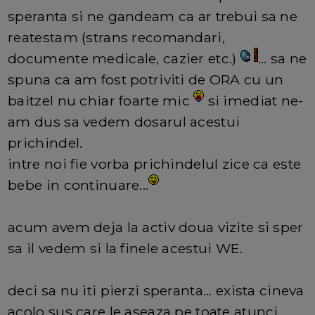
speranta si ne gandeam ca ar trebui sa ne
reatestam (strans recomandari,
documente medicale, cazier etc.)
... sa ne
spuna ca am fost potriviti de ORA cu un
baitzel nu chiar foarte mic
si imediat ne-
am dus sa vedem dosarul acestui
prichindel.
intre noi fie vorba prichindelul zice ca este
bebe in continuare...
acum avem deja la activ doua vizite si sper
sa il vedem si la finele acestui WE.
deci sa nu iti pierzi speranta... exista cineva
acolo sus care le aseaza pe toate atunci