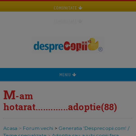
COMUNITATE
COMUNITATE
MENIU
M
-am
hotarat.............adoptie(88)
Acasa
>
Forum vechi
>
Generatia 'Desprecopii.com' /
Teme specializate
>
Adoptia sau a iubi copiii fara