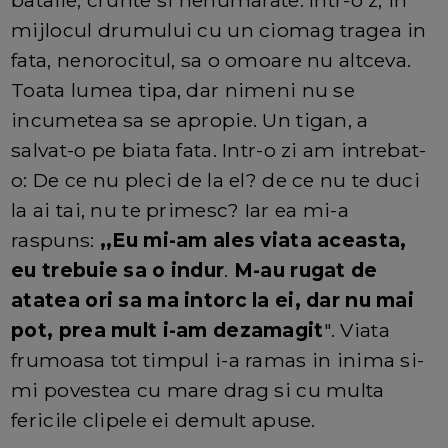
bataile, crunte si nenumarate. Intr-o z, in
mijlocul drumului cu un ciomag tragea in
fata, nenorocitul, sa o omoare nu altceva.
Toata lumea tipa, dar nimeni nu se
incumetea sa se apropie. Un tigan, a
salvat-o pe biata fata. Intr-o zi am intrebat-
o: De ce nu pleci de la el? de ce nu te duci
la ai tai, nu te primesc? Iar ea mi-a
raspuns:
,,Eu mi-am ales viata aceasta,
eu trebuie sa o indur
.
M-au rugat de
atatea ori sa ma intorc la ei, dar nu mai
pot, prea mult i-am dezamagit
". Viata
frumoasa tot timpul i-a ramas in inima si-
mi povestea cu mare drag si cu multa
fericile clipele ei demult apuse.