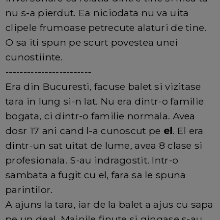
nu s-a pierdut. Ea niciodata nu va uita
clipele frumoase petrecute alaturi de tine.
O sa iti spun pe scurt povestea unei
cunostiinte.
------------------------
Era din Bucuresti, facuse balet si vizitase
tara in lung si-n lat. Nu era dintr-o familie
bogata, ci dintr-o familie normala. Avea
dosr 17 ani cand l-a cunoscut pe
el
. El era
dintr-un sat uitat de lume, avea 8 clase si
profesionala. S-au indragostit. Intr-o
sambata a fugit cu el, fara sa le spuna
parintilor.
A ajuns la tara, iar de la balet a ajus cu sapa
pe un deal. Mainile finute si gingase s-au