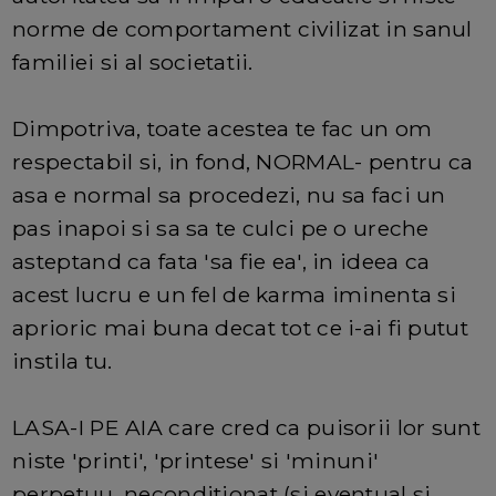
norme de comportament civilizat in sanul
familiei si al societatii.
Dimpotriva, toate acestea te fac un om
respectabil si, in fond, NORMAL- pentru ca
asa e normal sa procedezi, nu sa faci un
pas inapoi si sa sa te culci pe o ureche
asteptand ca fata 'sa fie ea', in ideea ca
acest lucru e un fel de karma iminenta si
aprioric mai buna decat tot ce i-ai fi putut
instila tu.
LASA-I PE AIA care cred ca puisorii lor sunt
niste 'printi', 'printese' si 'minuni'
perpetuu, neconditionat (si eventual si