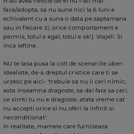
n-ati avea nevoie de el nu l-ati mai
face/adopta, sa nu sune nici la 6 luni e
echivalent cu a suna o data pe saptamana
sau in fiecare zi, orice comportament e
permis, totul e egal, totul e ok'). Vrajeli. Si
inca ieftine.
NU te lasa pusa la colt de scenariile uber-
idealiste, de-a dreptul cristice care ti se
urzesc pe aici- 'trebuie sa nu ii ceri nimic,
asta inseamna dragoste, sa dai fara sa ceri,
ce simti tu nu e dragoste, atata vreme cat
nu accepti orice si nu oferi la infinit si
neconditionat'.
In realitate, mamele care furnizeaza