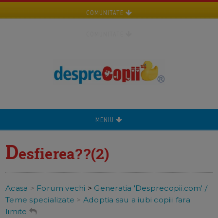
COMUNITATE
COMUNITATE
MENIU
D
esfierea??(2)
Acasa
>
Forum vechi
>
Generatia 'Desprecopii.com' /
Teme specializate
>
Adoptia sau a iubi copiii fara
limite