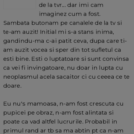
de la tvr... dar imi cam
imaginez cum a fost.
Sambata butonam pe canalele de la tv si
te-am auzit! Initial mi s-a stans inima,
gandindu-ma c-ai patit ceva, dupa care ti-
am auzit vocea si sper din tot sufletul ca
esti bine. Esti o luptatoare si sunt convinsa
ca vei fi invingatoare, nu doar in lupta cu
neoplasmul acela sacaitor ci cu ceeea ce te
doare.
Eu nu's mamoasa, n-am fost crescuta cu
pupicei pe obraz, n-am fost alintata si
poate ca vad altfel lucrurile. Probabil in
primul rand ar tb sa ma abtin pt ca n-am