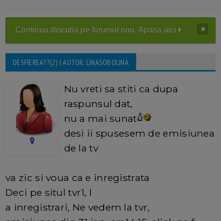
Continua discutia pe forumul nou. Apasa aici
DESFIEREA??(2) | AUTOR: LINASOBOLINA
Nu vreti sa stiti ca dupa
raspunsul dat,
nu a mai sunat
desi ii spusesem de emisiunea
de la tv
va zic si voua ca e inregistrata
Deci pe situl tvr1, l
a inregistrari, Ne vedem la tvr,