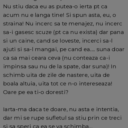
Nu stiu daca eu as putea-o ierta pt ca
acum nu e langa tine! Si spun asta, eu, o
straina! Nu incerc sa te menajez, nu incerc
sa-i gasesc scuze (pt ca nu exista) dar pana
si un caine, cand se loveste, incerci sa-l
ajuti si sa-l mangai, pe cand ea.... suna doar
ca sa mai ceara ceva (nu conteaza ca-i
impinsa sau nu de la spate, dar suna)! In
schimb uita de zile de nastere, uita de
boala altuia, uita tot ce n-o intereseaza!
Oare pe ea ti-o doresti?
Iarta-ma daca te doare, nu asta e intentia,
dar mi se rupe sufletul sa stiu prin ce treci
si sa speri ca ea se va schimba...