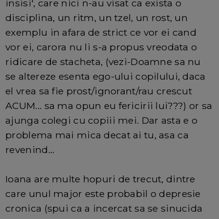
insisi', care nici n-au visat ca exista o
disciplina, un ritm, un tzel, un rost, un
exemplu in afara de strict ce vor ei cand
vor ei, carora nu li s-a propus vreodata o
ridicare de stacheta, (vezi-Doamne sa nu
se altereze esenta ego-ului copilului, daca
el vrea sa fie prost/ignorant/rau crescut
ACUM... sa ma opun eu fericirii lui???) or sa
ajunga colegi cu copiii mei. Dar asta e o
problema mai mica decat ai tu, asa ca
revenind...
Ioana are multe hopuri de trecut, dintre
care unul major este probabil o depresie
cronica (spui ca a incercat sa se sinucida