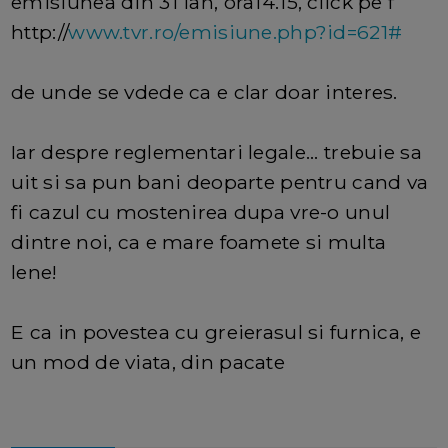
emisiunea din 31 ian, ora14.15, click pe f
http://
www.tvr.ro/emisiune.php?id=621#
de unde se vdede ca e clar doar interes.
Iar despre reglementari legale... trebuie sa
uit si sa pun bani deoparte pentru cand va
fi cazul cu mostenirea dupa vre-o unul
dintre noi, ca e mare foamete si multa
lene!
E ca in povestea cu greierasul si furnica, e
un mod de viata, din pacate