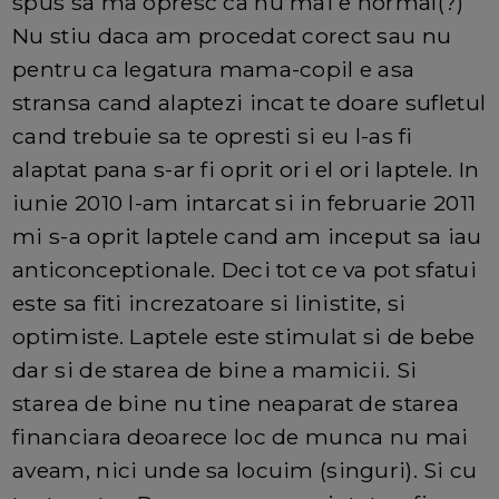
spus sa ma opresc ca nu mai e normal(?)
Nu stiu daca am procedat corect sau nu
pentru ca legatura mama-copil e asa
stransa cand alaptezi incat te doare sufletul
cand trebuie sa te opresti si eu l-as fi
alaptat pana s-ar fi oprit ori el ori laptele. In
iunie 2010 l-am intarcat si in februarie 2011
mi s-a oprit laptele cand am inceput sa iau
anticonceptionale. Deci tot ce va pot sfatui
este sa fiti increzatoare si linistite, si
optimiste. Laptele este stimulat si de bebe
dar si de starea de bine a mamicii. Si
starea de bine nu tine neaparat de starea
financiara deoarece loc de munca nu mai
aveam, nici unde sa locuim (singuri). Si cu