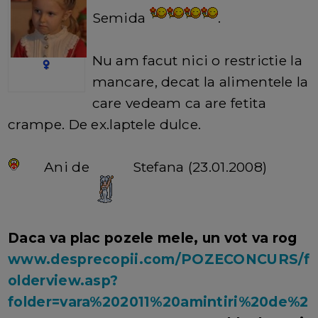
Semida
.
Nu am facut nici o restrictie la
mancare, decat la alimentele la
care vedeam ca are fetita
crampe. De ex.laptele dulce.
Ani de
Stefana (23.01.2008)
Daca va plac pozele mele, un vot va rog
www.desprecopii.com/POZECONCURS/f
olderview.asp?
folder=vara%202011%20amintiri%20de%2