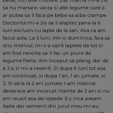
bebe, nici alte multele. Dar mama mi-a zis
sa nu mananc varza si alte legume care s-
ar putea sa il faca pe bebe sa aiba crampe.
Doctorita mi-a zis sa il alaptez pana la 6
luni exclusiv cu lapte de la san. Asa ca am
facut asta. La 5 luni, intr-o duminica, fara sa
stiu motivul, mi s-a oprit laptele de tot si
am fost nevoita sa ii fac un piure de
legume fierte. Am inceput sa plang, dar de
a 2 a zi mi-a revenit. Si dupa 6 luni tot asa
am continuat, si dupa 1 an, 1 an jumate, si
2. Si abia la 2 ani jumate l-am intarcat
deoarece am incercat inainte de 2 ani si nu
am reusit asa de repede. Eu inca aveam
lapte dar oamenii din jurul meu mi-au