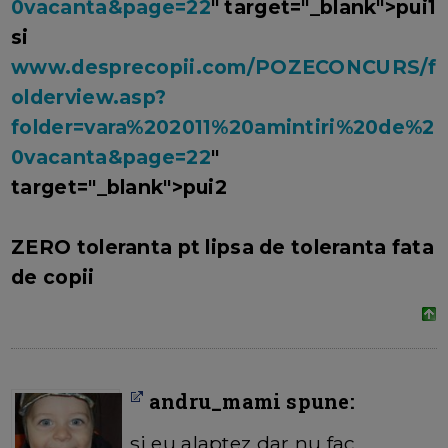
0vacanta&page=22
" target="_blank">pui1
si
www.desprecopii.com/POZECONCURS/f
olderview.asp?
folder=vara%202011%20amintiri%20de%2
0vacanta&page=22
"
target="_blank">pui2
ZERO toleranta pt lipsa de toleranta fata
de copii
andru_mami spune:
si eu alaptez dar nu fac