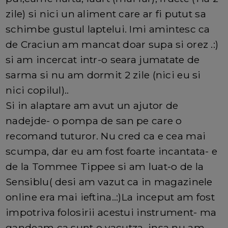
zile) si nici un aliment care ar fi putut sa
schimbe gustul laptelui. Imi amintesc ca
de Craciun am mancat doar supa si orez .:)
si am incercat intr-o seara jumatate de
sarma si nu am dormit 2 zile (nici eu si
nici copilul)..
Si in alaptare am avut un ajutor de
nadejde- o pompa de san pe care o
recomand tuturor. Nu cred ca e cea mai
scumpa, dar eu am fost foarte incantata- e
de la Tommee Tippee si am luat-o de la
Sensiblu( desi am vazut ca in magazinele
online era mai ieftina..:)La inceput am fost
impotriva folosirii acestui instrument- ma
gandeam ca sunt o vacutza, insa nu am