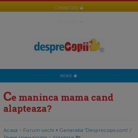
COMUNITATE
COMUNITATE
MENIU
C
e maninca mama cand
alapteaza?
Acasa
>
Forum vechi
>
Generatia 'Desprecopii.com' /
Teme specializate
>
Alaptare