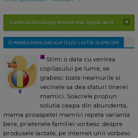
Continua discutia pe forumul nou. Apasa aici
CE MANINCA MAMA CAND ALAPTEAZA? | AUTOR: DESPRECOPII
Stim: o data cu venirea
copilasului pe lume, se
grabesc toate neamurile si
vecinele sa dea sfaturi tinerei
mamici. Soacrele propun
solutia ceapa din abundenta,
mama proaspetei mamici repeta varianta
bere, prietenele familiei vorbesc despre
produsele lactate, pe internet unii vorbesc