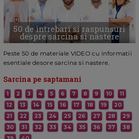
50 de intrebari si raspunsuri
despre sarcina si nastere
MAI MULTE INFORMATII AICI
Peste 50 de materiale VIDEO cu informatii
esentiale desore sarcina si nastere.
Sarcina pe saptamani
1
2
3
4
5
6
7
8
9
10
11
12
13
14
15
16
17
18
19
20
21
22
23
24
25
26
27
28
29
30
31
32
33
34
35
36
37
38
39
40