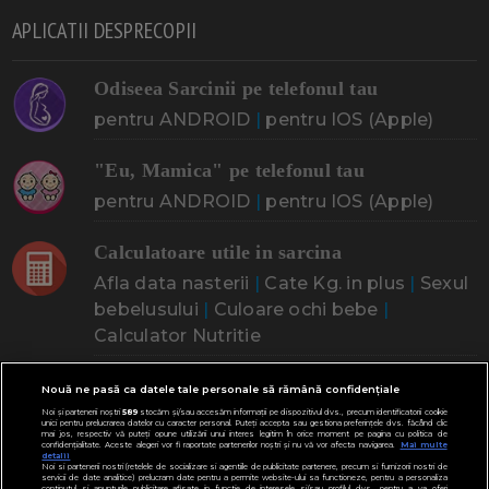
APLICATII DESPRECOPII
Odiseea Sarcinii pe telefonul tau
pentru ANDROID
|
pentru IOS (Apple)
"Eu, Mamica" pe telefonul tau
pentru ANDROID
|
pentru IOS (Apple)
Calculatoare utile in sarcina
Afla data nasterii
|
Cate Kg. in plus
|
Sexul
bebelusului
|
Culoare ochi bebe
|
Calculator Nutritie
CINE ESTI? CE CAUTI?
Nouă ne pasă ca datele tale personale să rămână confidențiale
Noi și partenerii noștri
589
stocăm și/sau accesăm informații pe dispozitivul dvs., precum identificatorii cookie
unici pentru prelucrarea datelor cu caracter personal. Puteți accepta sau gestiona preferințele dvs. făcând clic
mai jos, respectiv vă puteți opune utilizării unui interes legitim în orice moment pe pagina cu politica de
confidențialitate. Aceste alegeri vor fi raportate partenerilor noștri și nu vă vor afecta navigarea.
Mai multe
Doresc un copil
Adoptia
Probleme cu sarcina
detalii
Noi si partenerii nostri (retelele de socializare si agentiile de publicitate partenere, precum si furnizorii nostri de
servicii de date analitice) prelucram date pentru a permite website-ului sa functioneze, pentru a personaliza
Urmeaza sa nasc
Probleme alaptare
Bebe plange
Bebe febra
continutul si anunturile publicitare afisate in functie de interesele si/sau profilul dvs., pentru a va oferi