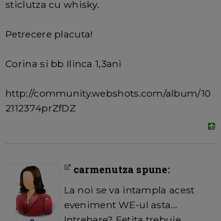
sticlutza cu whisky.
Petrecere placuta!
Corina si bb Ilinca 1,3ani
http://community.webshots.com/album/10
2112374prZfDZ
carmenutza spune:
La noi se va intampla acest
eveniment WE-ul asta...
Intrebare? Fetita trebuie