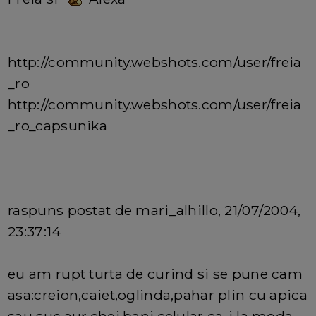
http://community.webshots.com/user/freia
_ro
http://community.webshots.com/user/freia
_ro_capsunika
raspuns postat de mari_alhillo, 21/07/2004,
23:37:14
eu am rupt turta de curind si se pune cam
asa:creion,caiet,oglinda,pahar plin cu apica
sau suc,aur,chei,bani,celular ca-i la moda