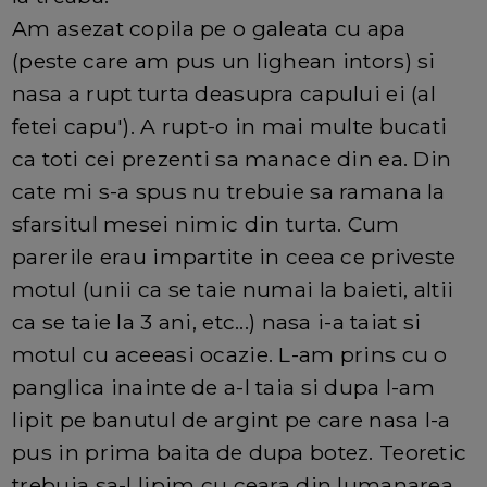
Am asezat copila pe o galeata cu apa
(peste care am pus un lighean intors) si
nasa a rupt turta deasupra capului ei (al
fetei capu'). A rupt-o in mai multe bucati
ca toti cei prezenti sa manace din ea. Din
cate mi s-a spus nu trebuie sa ramana la
sfarsitul mesei nimic din turta. Cum
parerile erau impartite in ceea ce priveste
motul (unii ca se taie numai la baieti, altii
ca se taie la 3 ani, etc...) nasa i-a taiat si
motul cu aceeasi ocazie. L-am prins cu o
panglica inainte de a-l taia si dupa l-am
lipit pe banutul de argint pe care nasa l-a
pus in prima baita de dupa botez. Teoretic
trebuia sa-l lipim cu ceara din lumanarea