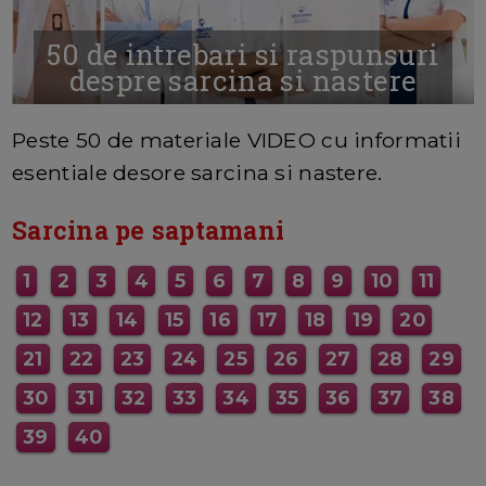
50 de intrebari si raspunsuri
despre sarcina si nastere
MAI MULTE INFORMATII AICI
Peste 50 de materiale VIDEO cu informatii
esentiale desore sarcina si nastere.
Sarcina pe saptamani
1
2
3
4
5
6
7
8
9
10
11
12
13
14
15
16
17
18
19
20
21
22
23
24
25
26
27
28
29
30
31
32
33
34
35
36
37
38
39
40