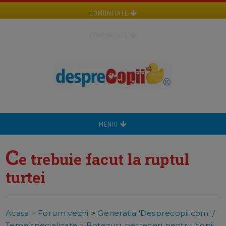
COMUNITATE
COMUNITATE
MENIU
C
e trebuie facut la ruptul
turtei
Acasa
>
Forum vechi
>
Generatia 'Desprecopii.com' /
Teme specializate
>
Botezuri, petreceri pentru copii,