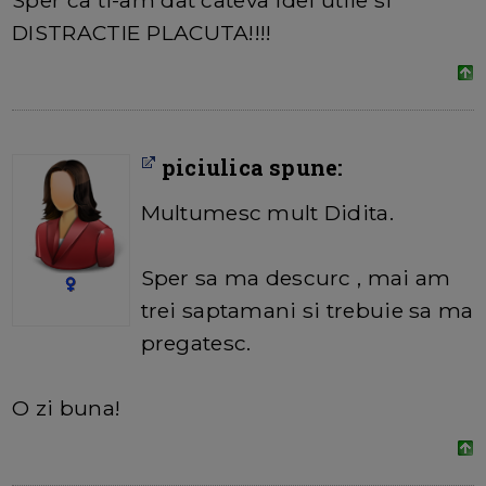
Sper ca ti-am dat cateva idei utile si
DISTRACTIE PLACUTA!!!!
piciulica spune:
Multumesc mult Didita.
Sper sa ma descurc , mai am
trei saptamani si trebuie sa ma
pregatesc.
O zi buna!