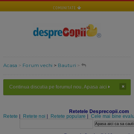
COMUNITATE
Acasa
>
Forum vechi
>
Bauturi
>
Continua discutia pe forumul nou. Apasa aici
Retetele Desprecopii.com
Retete
|
Retete noi
|
Retete populare
|
Cele mai bine evalu