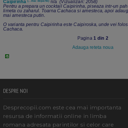
Caipirinha
(...mai departe)
n/a
(Vizualizari: 2058)
Pentru a prepara un cocktail Caipirinha, piseaza intr-un pa
limeta cu zaharul. Toarna Cachaca si amesteca, apoi adaug
mai amesteca putin.
O varianta pentru Caipirinha este Caipiroska, unde vei folos
Cachaca.
Pagina
1 din 2
Adauga reteta noua
DESPRE NOI
Desprecopii.com este cea mai importanta
resursa de informatii online in limba
romana adresata parintilor si celor care