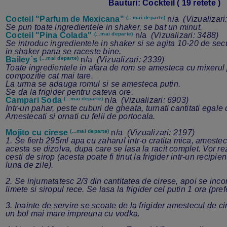
Bauturi: Cockteil ( 19 retete )
Cocteil "Parfum de Mexicana"
(...mai departe)
n/a
(Vizualizari
Se pun toate ingredientele in shaker, se bat un minut.
Cocteil "Pina Colada"
(...mai departe)
n/a
(Vizualizari: 3488)
Se introduc ingredientele in shaker si se agita 10-20 de se
in shaker pana se raceste bine.
Bailey`s
(...mai departe)
n/a
(Vizualizari: 2339)
Toate ingredientele in afara de rom se amesteca cu mixerul
compozitie cat mai tare.
La urma se adauga romul si se amesteca putin.
Se da la frigider pentru cateva ore.
Campari Soda
(...mai departe)
n/a
(Vizualizari: 6903)
Intr-un pahar, peste cuburi de gheata, turnati cantitati egale
Amestecati si ornati cu felii de portocala.
Mojito cu cirese
(...mai departe)
n/a
(Vizualizari: 2197)
1. Se fierb 295ml apa cu zaharul intr-o cratita mica, amest
acesta se dizolva, dupa care se lasa la racit complet. Vor re
cesti de sirop (acesta poate fi tinut la frigider intr-un recipi
luna de zile).
2. Se injumatatesc 2/3 din cantitatea de cirese, apoi se inc
limete si siropul rece. Se lasa la frigider cel putin 1 ora (pre
3. Inainte de servire se scoate de la frigider amestecul de cir
un bol mai mare impreuna cu vodka.