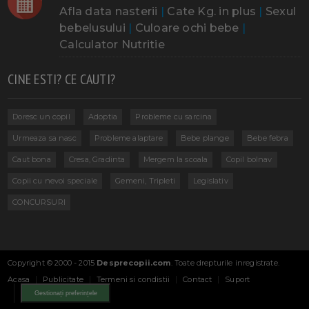
Afla data nasterii
|
Cate Kg. in plus
|
Sexul
bebelusului
|
Culoare ochi bebe
|
Calculator Nutritie
CINE ESTI? CE CAUTI?
Doresc un copil
Adoptia
Probleme cu sarcina
Urmeaza sa nasc
Probleme alaptare
Bebe plange
Bebe febra
Caut bona
Cresa, Gradinta
Mergem la scoala
Copil bolnav
Copii cu nevoi speciale
Gemeni, Tripleti
Legislativ
CONCURSURI
Copyright © 2000 - 2015
Desprecopii.com
. Toate drepturile inregistrate.
Acasa
Publicitate
Termeni si condistii
Contact
Suport
Gestionați preferințele