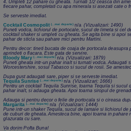
4. Umpleti 12 pahare cu gheata. Turnati 1/2 ceasca din ame
fiecare pahar, completati cu apa minerala si asezati cate o 
Se serveste imediat.
Cocktail Cosmopolit
(...mai departe)
n/a
(Vizualizari: 1490)
Puneti vodca, lichiorul de portocale, sucul de limeta si cel d
cocktail shaker si umpleti cu gheata. Se agita bine si apoi s
pahar de sticla sau pahare mici pentru Martini.
Pentru decor: tineti bucata de coaja de portocala deasupra p
aprindeti o flacara. Este gata de servire.
Bloody Mary
(...mai departe)
n/a
(Vizualizari: 1879)
Puneti gheata intr-un pahar inalt si turnati vodca. Adaugati 
Worcestershire, sosul Tabasco si sucul de rosii. Se amestec
Dupa gust adaugati sare, piper si se serveste imediat.
Tequila Sunrise
(...mai departe)
n/a
(Vizualizari: 1666)
Pentru un cocktail Tequila Sunrise, toarna Tequila si sucul d
pahar inalt, si adauga gheata. Apoi toarna siropul de grena
Adauga si pentru decor o felie de portocala si o cireasa dupa
Margarita
(...mai departe)
n/a
(Vizualizari: 1444)
Pune intr-un shaker Tequila, sucul de lamaie si lichiorul de
de cuburi de gheata. Amesteca bine, apoi toarna in pahare re
glazurata cu sare.
Va dorim Pofta Buna!