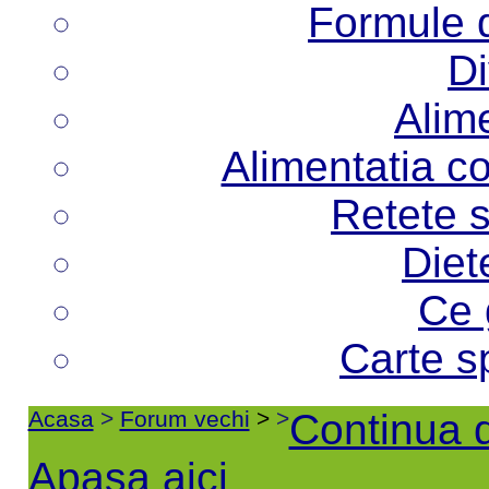
Formule d
Di
Alime
Alimentatia co
Retete s
Diet
Ce 
Carte s
Acasa
>
Forum vechi
>
>
Continua d
Apasa aici