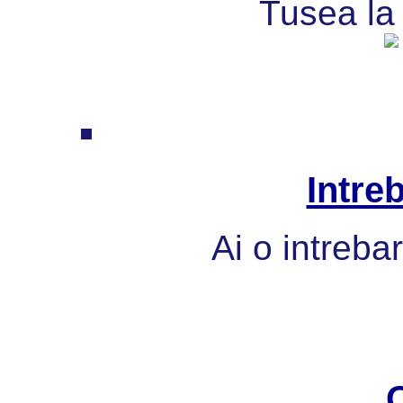
Tusea la 
Intre
Ai o intreba