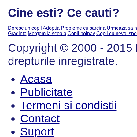
Cine esti? Ce cauti?
Doresc un copil
Adoptia
Probleme cu sarcina
Urmeaza sa n
Gradinta
Mergem la scoala
Copil bolnav
Copii cu nevoi spe
Copyright © 2000 - 2015
drepturile inregistrate.
Acasa
Publicitate
Termeni si condistii
Contact
Suport