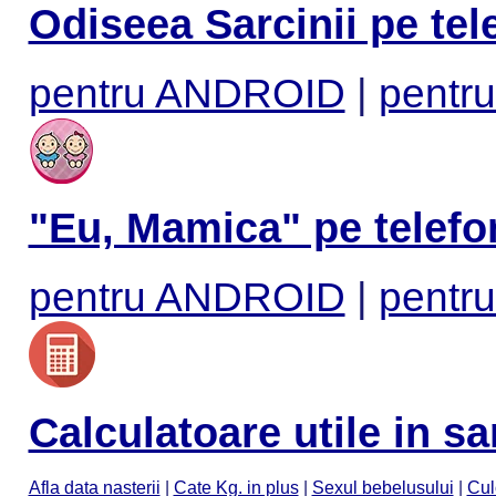
Odiseea Sarcinii pe tel
pentru ANDROID
|
pentru
"Eu, Mamica" pe telefo
pentru ANDROID
|
pentru
Calculatoare utile in sa
Afla data nasterii
|
Cate Kg. in plus
|
Sexul bebelusului
|
Cul