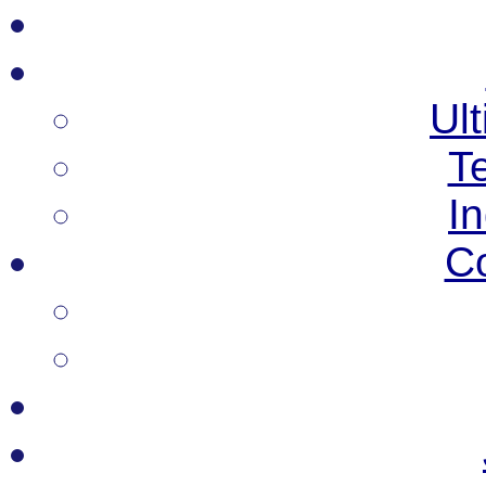
Ult
T
I
C