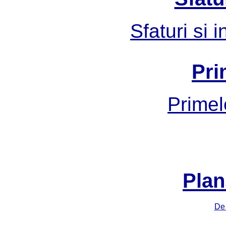
Sfaturi si 
Pri
Primel
Plan
De