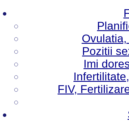
F
Planif
Ovulatia,
Pozitii s
Imi dore
Infertilita
FIV, Fertilizare