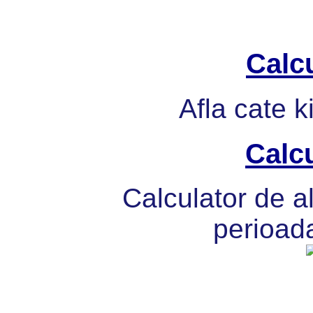
Calcu
Afla cate k
Calcu
Calculator de al
perioada 