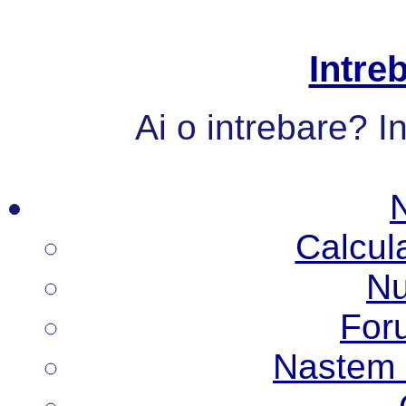
Intre
Ai o intrebare? I
Calcul
Nu
Foru
Nastem N