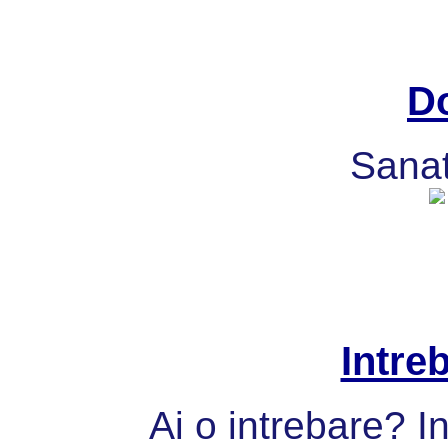
Do
Sanat
Intre
Ai o intrebare? I