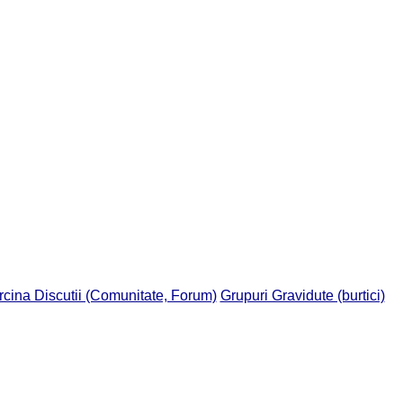
rcina Discutii (Comunitate, Forum)
Grupuri Gravidute (burtici)