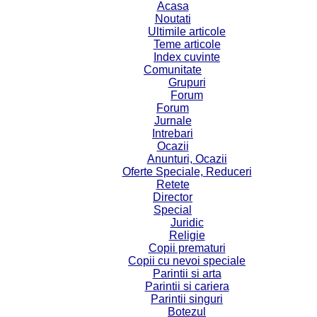
Acasa
Noutati
Ultimile articole
Teme articole
Index cuvinte
Comunitate
Grupuri
Forum
Forum
Jurnale
Intrebari
Ocazii
Anunturi, Ocazii
Oferte Speciale, Reduceri
Retete
Director
Special
Juridic
Religie
Copii prematuri
Copii cu nevoi speciale
Parintii si arta
Parintii si cariera
Parintii singuri
Botezul