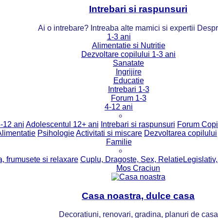
Intrebari si raspunsuri
Ai o intrebare? Intreaba alte mamici si expertii Desp
1-3 ani
Alimentatie si Nutritie
Dezvoltare copilului 1-3 ani
Sanatate
Ingrijire
Educatie
Intrebari 1-3
Forum 1-3
4-12 ani
-12 ani
Adolescentul 12+ ani
Intrebari si raspunsuri
Forum Copi
Alimentatie
Psihologie
Activitati si miscare
Dezvoltarea copilului
Familie
, frumusete si relaxare
Cuplu, Dragoste, Sex, Relatie
Legislativ,
Mos Craciun
Casa noastra, dulce casa
Decoratiuni, renovari, gradina, planuri de casa