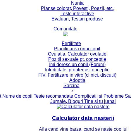
Nunta
Planse colorat, Povesti, Poezii, etc.
Teste interactive
Evaluari, Testari produse
Comunitate
Fertilitate
Planificarea unui copil
Ovulatia, Calculator ovulatie
Pozitii sexuale pt. conceptie
Imi doresc un copil (Forum)
Infertilitate, probleme conceptie
FIV, Fertilizare in vitro (clinici, discutii)
Adoptia
Sarcina
t
Nume de copii
Teste recomandate
Complicatii si Probleme
Sa
Jurnale, Bloguri Tine si tu jurnal
Calculator data nasterii
Afla cand vine barza, cand se naste copilul