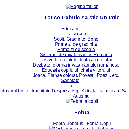
Tot ce trebuie sa stie un tatic
Educatie
La scoala
Scoli, Gradinite, Bone
Prima zi de gradinita
Prima zi de scoala
Sistemul de invatamant in Romania
Dezvoltarea intelectuala a copilului
Dezbate reforma invatamantului romanesc
Educatia copilului, cheia viitorului
Joaca, Planse colorat, Povesti, Poezii, etc.
Sanatate
 dosarul bolilor
Imunitate
Despre alergii
Activitati si miscare
San
Autismul
Febra
Febra Bebelus | Febra Copii