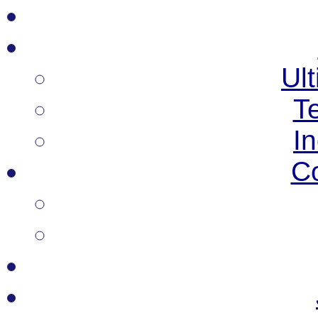
Ult
T
I
C