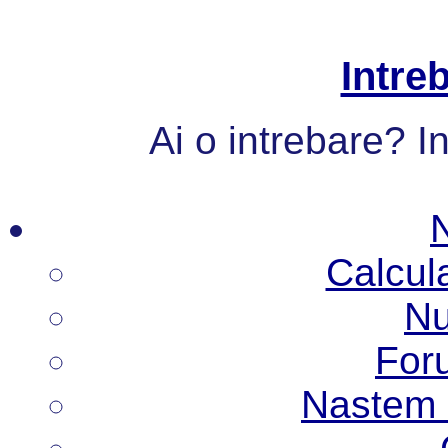
Intre
Ai o intrebare? I
Calcul
Nu
Foru
Nastem N