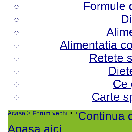
Formule d
Di
Alime
Alimentatia co
Retete s
Diet
Ce 
Carte s
Acasa
>
Forum vechi
>
>
Continua d
Apasa aici