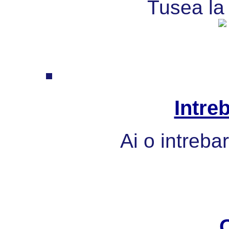
Tusea la 
Intre
Ai o intreba