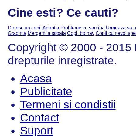
Cine esti? Ce cauti?
Doresc un copil
Adoptia
Probleme cu sarcina
Urmeaza sa n
Gradinta
Mergem la scoala
Copil bolnav
Copii cu nevoi spe
Copyright © 2000 - 2015
drepturile inregistrate.
Acasa
Publicitate
Termeni si condistii
Contact
Suport