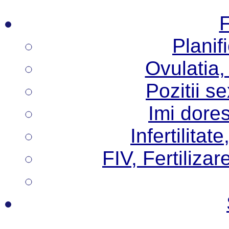
F
Planif
Ovulatia,
Pozitii s
Imi dore
Infertilita
FIV, Fertilizare