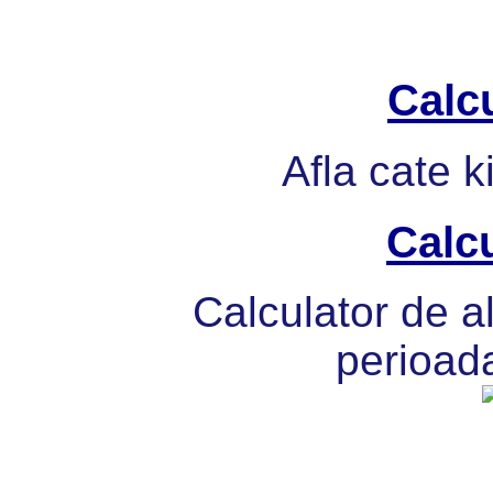
Calcu
Afla cate k
Calcu
Calculator de al
perioada 