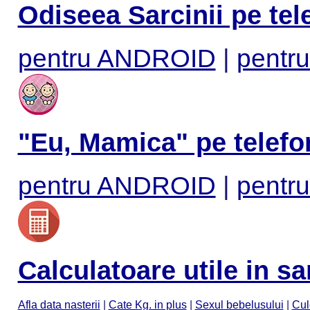
Odiseea Sarcinii pe tel
pentru ANDROID
|
pentru
"Eu, Mamica" pe telefo
pentru ANDROID
|
pentru
Calculatoare utile in sa
Afla data nasterii
|
Cate Kg. in plus
|
Sexul bebelusului
|
Cul