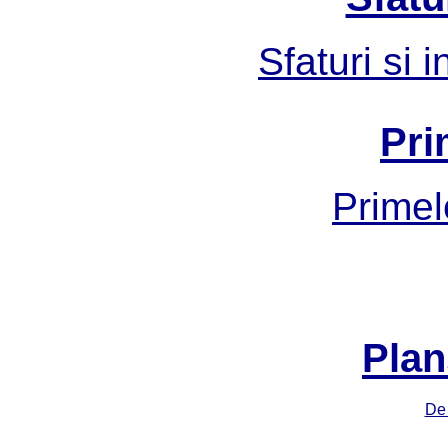
Sfaturi si 
Pri
Primel
Plan
De