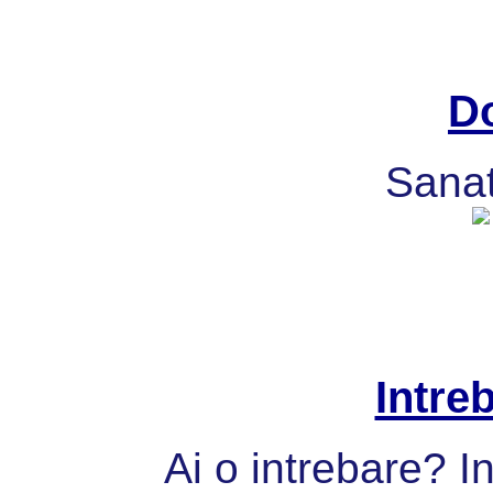
Do
Sanat
Intre
Ai o intrebare? I