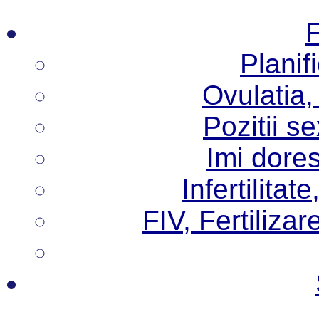
F
Planif
Ovulatia,
Pozitii s
Imi dore
Infertilita
FIV, Fertilizare