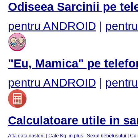
Odiseea Sarcinii pe tel
pentru ANDROID
|
pentru
"Eu, Mamica" pe telefo
pentru ANDROID
|
pentru
Calculatoare utile in sa
Afla data nasterii
|
Cate Kg. in plus
|
Sexul bebelusului
|
Cul