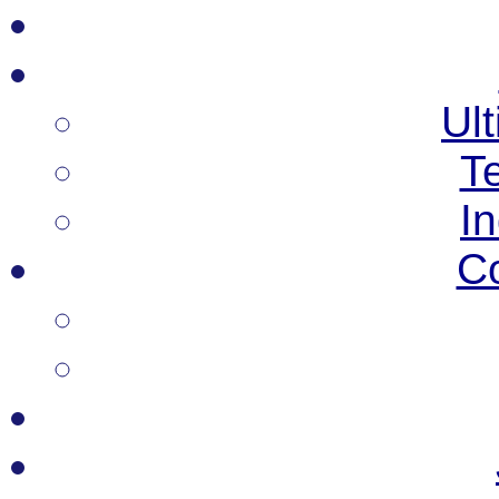
Ult
T
I
C