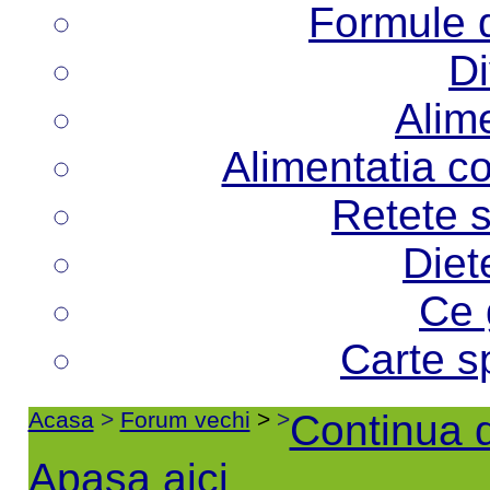
Formule d
Di
Alime
Alimentatia co
Retete s
Diet
Ce 
Carte s
Acasa
>
Forum vechi
>
>
Continua d
Apasa aici