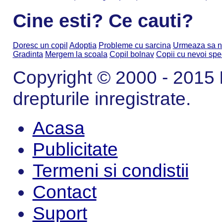
Cine esti? Ce cauti?
Doresc un copil
Adoptia
Probleme cu sarcina
Urmeaza sa n
Gradinta
Mergem la scoala
Copil bolnav
Copii cu nevoi spe
Copyright © 2000 - 2015
drepturile inregistrate.
Acasa
Publicitate
Termeni si condistii
Contact
Suport