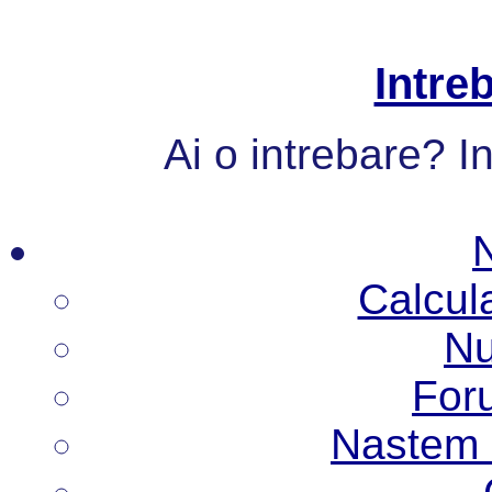
Intre
Ai o intrebare? I
Calcul
Nu
Foru
Nastem N