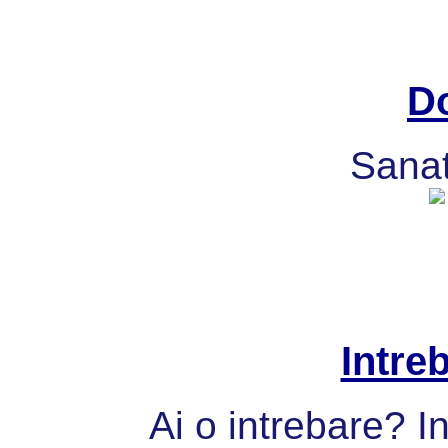
Do
Sanat
Intre
Ai o intrebare? I