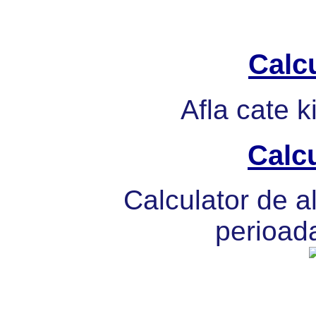
Calcu
Afla cate k
Calcu
Calculator de al
perioada 