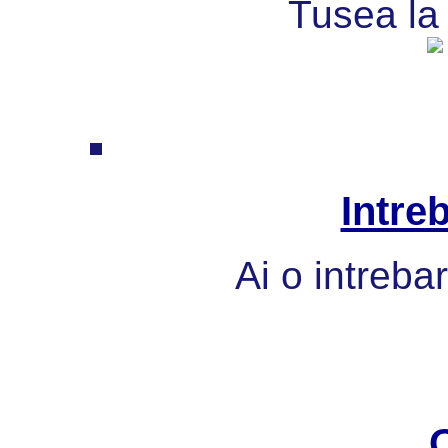
Tusea la 
Intre
Ai o intreba