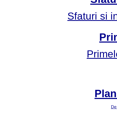
Sfaturi si 
Pri
Primel
Plan
De