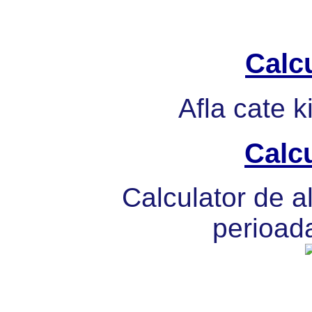
Calcu
Afla cate k
Calcu
Calculator de al
perioada 