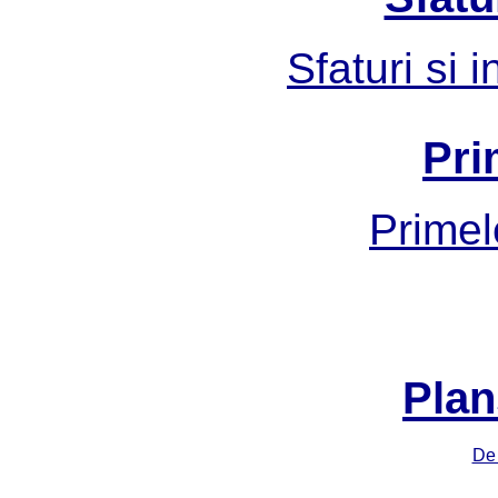
Sfaturi si 
Pri
Primel
Plan
De