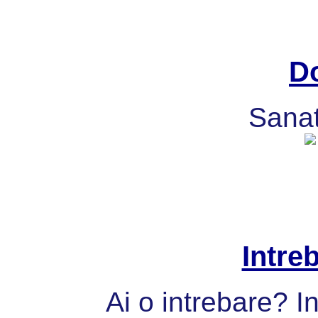
Do
Sanat
Intre
Ai o intrebare? I