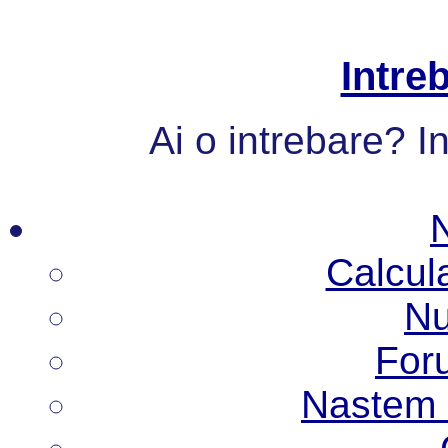
Intre
Ai o intrebare? I
Calcul
Nu
Foru
Nastem N