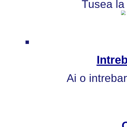
Tusea la 
Intre
Ai o intreba