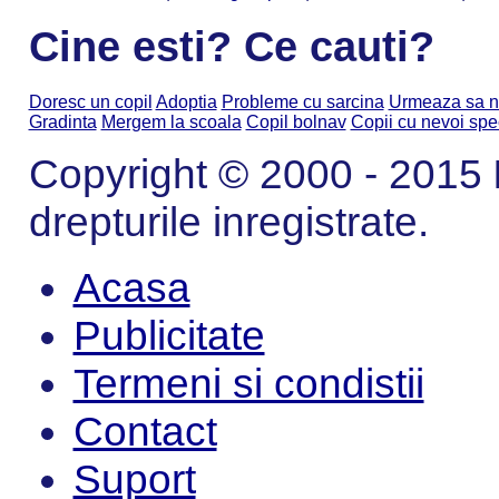
Cine esti? Ce cauti?
Doresc un copil
Adoptia
Probleme cu sarcina
Urmeaza sa n
Gradinta
Mergem la scoala
Copil bolnav
Copii cu nevoi spe
Copyright © 2000 - 2015
drepturile inregistrate.
Acasa
Publicitate
Termeni si condistii
Contact
Suport