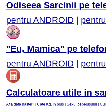
Odiseea Sarcinii pe tel
pentru ANDROID
|
pentru
"Eu, Mamica" pe telefo
pentru ANDROID
|
pentru
Calculatoare utile in sa
Afla data nasterii
|
Cate Kg. in plus
|
Sexul bebelusului
|
Cul