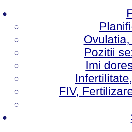
F
Planif
Ovulatia,
Pozitii s
Imi dore
Infertilita
FIV, Fertilizare