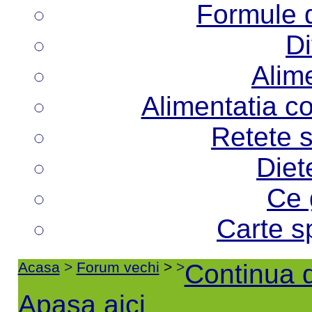
Formule d
Di
Alime
Alimentatia co
Retete s
Diet
Ce 
Carte s
Acasa
>
Forum vechi
>
>
Continua d
Apasa aici