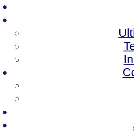
Ult
T
I
C