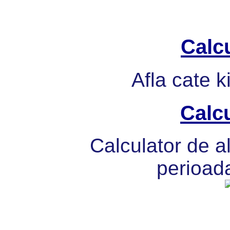
Calcu
Afla cate k
Calcu
Calculator de al
perioada 