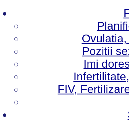
F
Planif
Ovulatia,
Pozitii s
Imi dore
Infertilita
FIV, Fertilizare