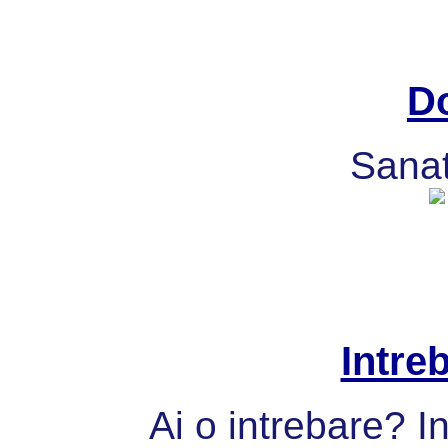
Do
Sanat
Intre
Ai o intrebare? I