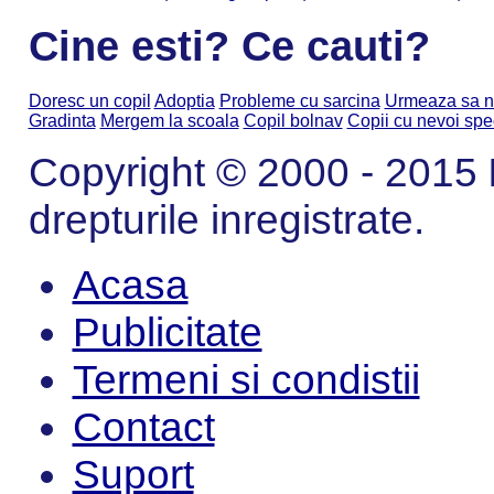
Cine esti? Ce cauti?
Doresc un copil
Adoptia
Probleme cu sarcina
Urmeaza sa n
Gradinta
Mergem la scoala
Copil bolnav
Copii cu nevoi spe
Copyright © 2000 - 2015
drepturile inregistrate.
Acasa
Publicitate
Termeni si condistii
Contact
Suport