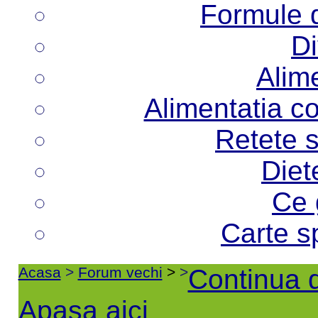
Formule d
Di
Alime
Alimentatia co
Retete s
Diet
Ce 
Carte s
Acasa
>
Forum vechi
>
>
Continua d
Apasa aici