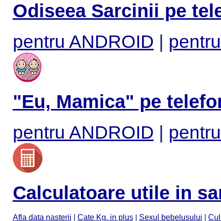
Odiseea Sarcinii pe tel
pentru ANDROID
|
pentru
"Eu, Mamica" pe telefo
pentru ANDROID
|
pentru
Calculatoare utile in sa
Afla data nasterii
|
Cate Kg. in plus
|
Sexul bebelusului
|
Cul