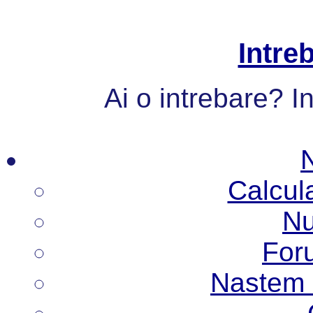
Intre
Ai o intrebare? I
Calcul
Nu
Foru
Nastem N