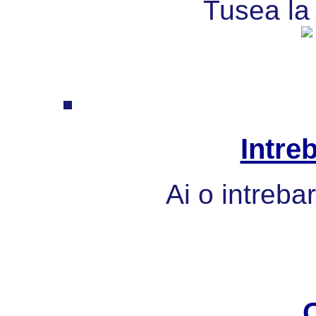
Tusea la 
Intre
Ai o intreba