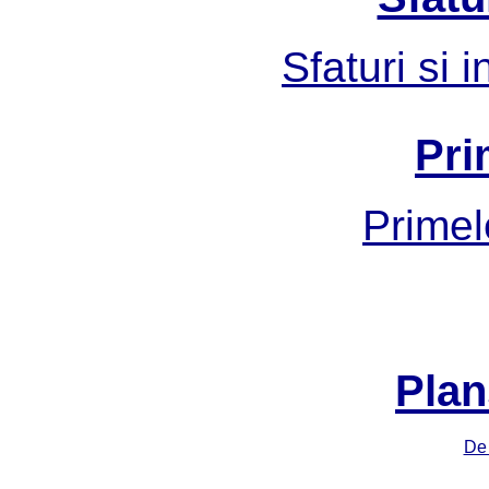
Sfaturi si 
Pri
Primel
Plan
De