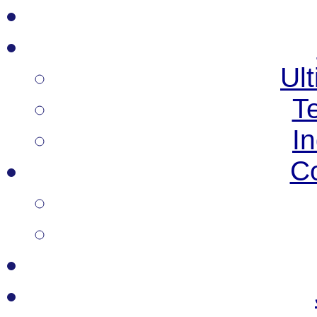
Ult
T
I
C